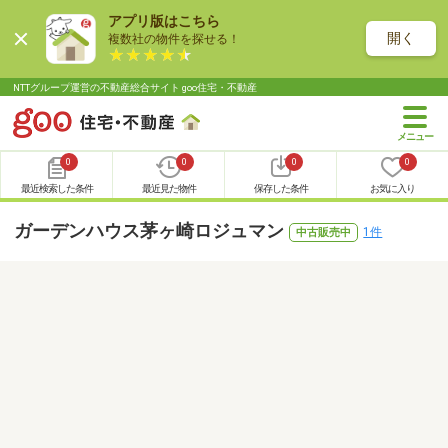
アプリ版はこちら
開く
複数社の物件を探せる！
NTTグループ運営の不動産総合サイト goo住宅・不動産
0
0
0
0
最近検索した条件
最近見た物件
保存した条件
お気に入り
ガーデンハウス茅ヶ崎ロジュマン
1件
中古販売中