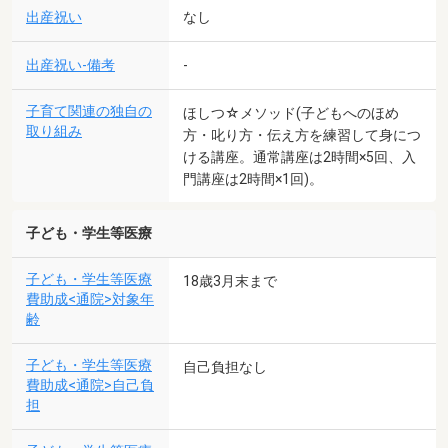
出産祝い
なし
出産祝い-備考
-
子育て関連の独自の
ほしつ☆メソッド(子どもへのほめ
取り組み
方・叱り方・伝え方を練習して身につ
ける講座。通常講座は2時間×5回、入
門講座は2時間×1回)。
子ども・学生等医療
子ども・学生等医療
18歳3月末まで
費助成<通院>対象年
齢
子ども・学生等医療
自己負担なし
費助成<通院>自己負
担