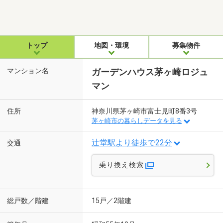
トップ
地図・環境
募集物件
マンション名
ガーデンハウス茅ヶ崎ロジュ
マン
住所
神奈川県茅ヶ崎市富士見町8番3号
茅ヶ崎市の暮らしデータを見る
辻堂駅より徒歩で22分
交通
乗り換え検索
総戸数／階建
15戸／2階建