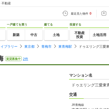
・不動産
0
最近見た物件
一戸建てを買う
建てる
投資する
不動産
新築
中古
土地
土地活用
投資
ライブラリー
東京都
青梅市
東青梅駅
ドゥエリング三愛
梅
2件
賃貸募集中
マンション名
ドゥエリング三愛東
交通
JR青梅線