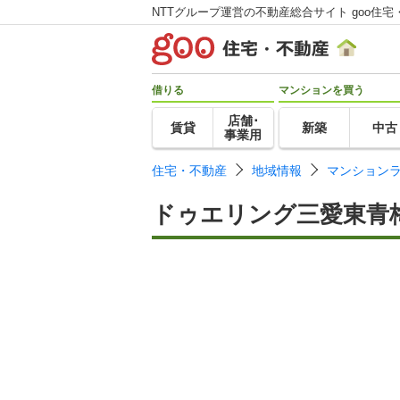
NTTグループ運営の不動産総合サイト goo住宅
借りる
マンションを買う
店舗･
賃貸
新築
中古
事業用
住宅・不動産
地域情報
マンション
ドゥエリング三愛東青