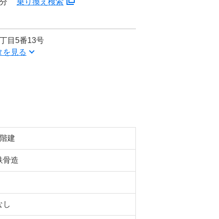
3分
乗り換え検索
丁目5番13号
タを見る
3階建
鉄骨造
なし