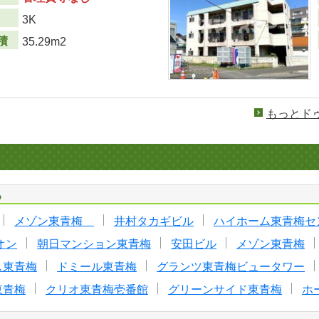
り
3K
積
35.29m2
もっとド
る
メゾン東青梅
井村タカギビル
ハイホーム東青梅セ
オン
朝日マンション東青梅
安田ビル
メゾン東青梅
ス東青梅
ドミール東青梅
グランツ東青梅ビュータワー
東青梅
クリオ東青梅壱番館
グリーンサイド東青梅
ホ