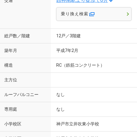
西神南駅より徒歩で6分
交通
乗り換え検索
総戸数／階建
12戸／3階建
築年月
平成7年2月
構造
RC（鉄筋コンクリート）
主方位
ルーフバルコニー
なし
専用庭
なし
小学校区
神戸市立井吹東小学校