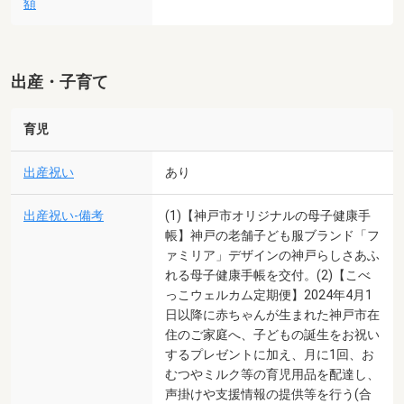
額
出産・子育て
育児
出産祝い
あり
出産祝い-備考
(1)【神戸市オリジナルの母子健康手
帳】神戸の老舗子ども服ブランド「フ
ァミリア」デザインの神戸らしさあふ
れる母子健康手帳を交付。(2)【こべ
っこウェルカム定期便】2024年4月1
日以降に赤ちゃんが生まれた神戸市在
住のご家庭へ、子どもの誕生をお祝い
するプレゼントに加え、月に1回、お
むつやミルク等の育児用品を配達し、
声掛けや支援情報の提供等を行う(合