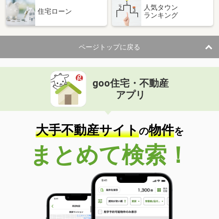
人気タウン
住宅ローン
ランキング
ページトップに戻る
goo住宅・不動産
アプリ
大手不動産サイト
物件
の
を
まとめて検索！