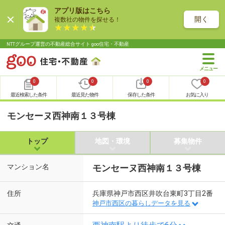
アプリ版はこちら
開く
複数社の物件を探せる！
NTTグループ運営の不動産総合サイト goo住宅・不動産
0
0
0
0
最近検索した条件
最近見た物件
保存した条件
お気に入り
モンセーヌ西神南１３号棟
トップ
地図・環境
募集物件
マンション名
モンセーヌ西神南１３号棟
住所
兵庫県神戸市西区井吹台東町3丁目2番
神戸市西区の暮らしデータを見る