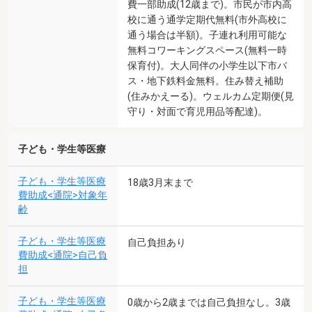
費一部助成(12歳まで)。市民が市内高
校に通う通学定期代無料(市外高校に
通う場合は半額)。子連れ利用可能な
無料コワーキングスペース(無料一時
保育付)。大人同伴の小学生以下市バ
ス・地下鉄料金無料。住み替え補助
(住みかえーる)。ウェルカム定期便(見
守り・対面で育児用品等配達)。
子ども・学生等医療
子ども・学生等医療
18歳3月末まで
費助成<通院>対象年
齢
子ども・学生等医療
自己負担あり
費助成<通院>自己負
担
子ども・学生等医療
0歳から2歳までは自己負担なし。3歳