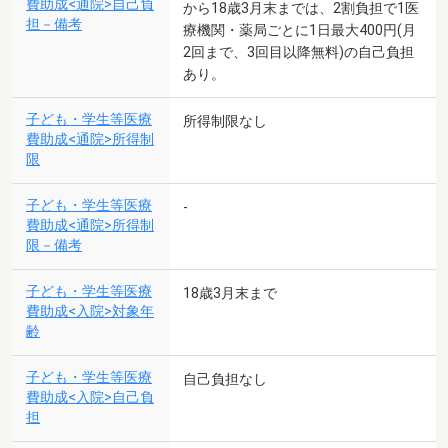
費助成<通院>自己負
から18歳3月末までは、2割負担で1医
担－備考
療機関・薬局ごとに1日最大400円(月
2回まで、3回目以降無料)の自己負担
あり。
子ども・学生等医療
所得制限なし
費助成<通院>所得制
限
子ども・学生等医療
-
費助成<通院>所得制
限－備考
子ども・学生等医療
18歳3月末まで
費助成<入院>対象年
齢
子ども・学生等医療
自己負担なし
費助成<入院>自己負
担