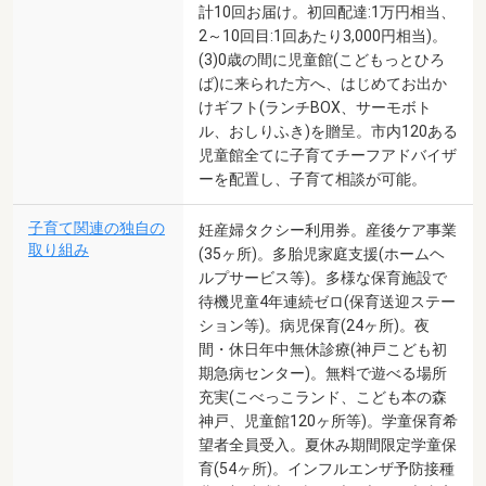
計10回お届け。初回配達:1万円相当、
2～10回目:1回あたり3,000円相当)。
(3)0歳の間に児童館(こどもっとひろ
ば)に来られた方へ、はじめてお出か
けギフト(ランチBOX、サーモボト
ル、おしりふき)を贈呈。市内120ある
児童館全てに子育てチーフアドバイザ
ーを配置し、子育て相談が可能。
子育て関連の独自の
妊産婦タクシー利用券。産後ケア事業
取り組み
(35ヶ所)。多胎児家庭支援(ホームヘ
ルプサービス等)。多様な保育施設で
待機児童4年連続ゼロ(保育送迎ステー
ション等)。病児保育(24ヶ所)。夜
間・休日年中無休診療(神戸こども初
期急病センター)。無料で遊べる場所
充実(こべっこランド、こども本の森
神戸、児童館120ヶ所等)。学童保育希
望者全員受入。夏休み期間限定学童保
育(54ヶ所)。インフルエンザ予防接種