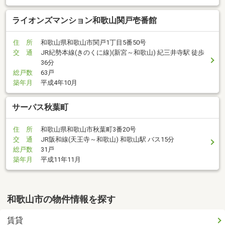
ライオンズマンション和歌山関戸壱番館
住 所
和歌山県和歌山市関戸1丁目5番50号
交 通
JR紀勢本線(きのくに線)(新宮～和歌山) 紀三井寺駅 徒歩
36分
総戸数
63戸
築年月
平成4年10月
サーパス秋葉町
住 所
和歌山県和歌山市秋葉町3番20号
交 通
JR阪和線(天王寺～和歌山) 和歌山駅 バス15分
総戸数
31戸
築年月
平成11年11月
和歌山市の物件情報を探す
賃貸