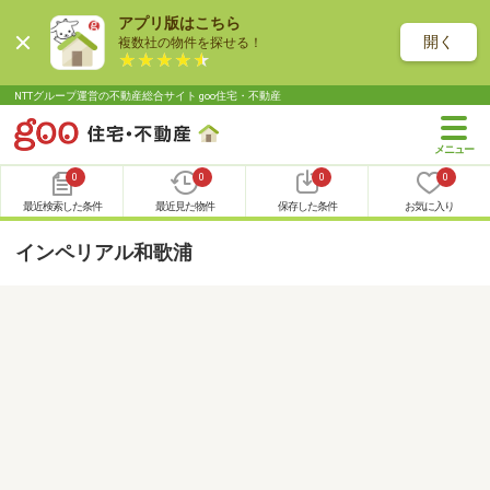
アプリ版はこちら
開く
複数社の物件を探せる！
NTTグループ運営の不動産総合サイト goo住宅・不動産
0
0
0
0
最近検索した条件
最近見た物件
保存した条件
お気に入り
インペリアル和歌浦