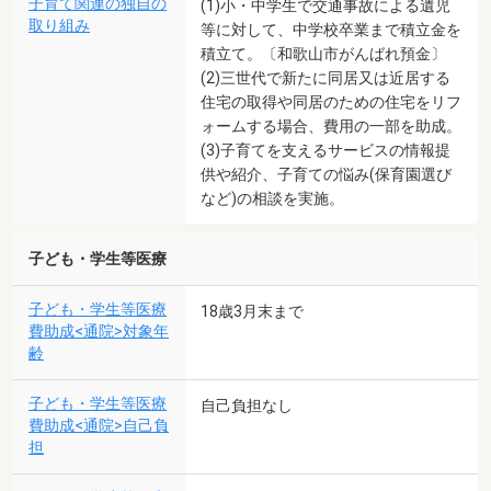
子育て関連の独自の
(1)小・中学生で交通事故による遺児
取り組み
等に対して、中学校卒業まで積立金を
積立て。〔和歌山市がんばれ預金〕
(2)三世代で新たに同居又は近居する
住宅の取得や同居のための住宅をリフ
ォームする場合、費用の一部を助成。
(3)子育てを支えるサービスの情報提
供や紹介、子育ての悩み(保育園選び
など)の相談を実施。
子ども・学生等医療
子ども・学生等医療
18歳3月末まで
費助成<通院>対象年
齢
子ども・学生等医療
自己負担なし
費助成<通院>自己負
担