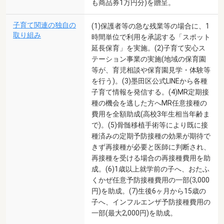
も商品券1万円分)を贈呈。
子育て関連の独自の
(1)保護者等の急な残業等の場合に、1
取り組み
時間単位で利用を承認する「スポット
延長保育」を実施。(2)子育て安心ス
テーション事業の実施(地域の保育園
等が、育児相談や保育園見学・体験等
を行う)。(3)墨田区公式LINEから各種
子育て情報を発信する。(4)MR定期接
種の機会を逃した方へMR任意接種の
費用を全額助成(高校3年生相当年齢ま
で)。(5)骨髄移植手術等により既に接
種済みの定期予防接種の効果が期待で
きず再接種が必要と医師に判断され、
再接種を受ける場合の再接種費用を助
成。(6)1歳以上就学前の子へ、おたふ
くかぜ任意予防接種費用の一部(3,000
円)を助成。(7)生後6ヶ月から15歳の
子へ、インフルエンザ予防接種費用の
一部(最大2,000円)を助成。