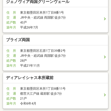
ジェノヴィア両国グリーンヴェール
住 所
東京都墨田区本所1丁目8番1号
交 通
JR中央・総武線 両国駅 徒歩7分
総戸数
43戸
築年月
平成26年7月
ブライズ両国
住 所
東京都墨田区石原1丁目39番2号
交 通
JR中央・総武線 両国駅 徒歩7分
総戸数
28戸
築年月
平成21年11月
ディアレイシャス本所蔵前
住 所
東京都墨田区本所1丁目8番11号
交 通
都営大江戸線 蔵前駅 徒歩7分
総戸数
21戸
築年月
令和6年4月