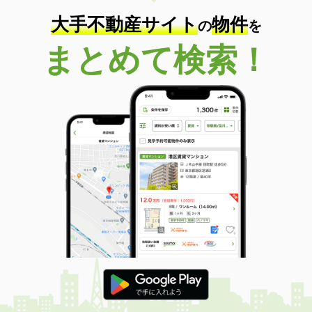
大手不動産サイト
物件
の
を
まとめて検索！