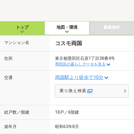
トップ
地図・環境
募集物件
マンション名
コスモ両国
住所
東京都墨田区石原1丁目38番4号
墨田区の暮らしデータを見る
両国駅より徒歩で10分
交通
乗り換え検索
総戸数／階建
18戸／6階建
築年月
昭和63年8月