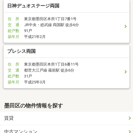
日神デュオステージ両国
住 所
東京都墨田区本所1丁目7番1号
交 通
JR中央・総武線 両国駅 徒歩6分
総戸数
91戸
築年月
平成21年2月
プレシス両国
住 所
東京都墨田区本所1丁目6番11号
交 通
都営大江戸線 蔵前駅 徒歩6分
総戸数
31戸
築年月
平成25年3月
墨田区の物件情報を探す
賃貸
中古マンション