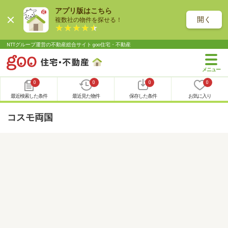
アプリ版はこちら
開く
複数社の物件を探せる！
NTTグループ運営の不動産総合サイト goo住宅・不動産
0
0
0
0
最近検索した条件
最近見た物件
保存した条件
お気に入り
コスモ両国