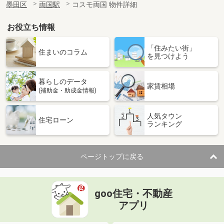
墨田区
両国駅
コスモ両国 物件詳細
お役立ち情報
「住みたい街」
住まいのコラム
を見つけよう
暮らしのデータ
家賃相場
(補助金・助成金情報)
人気タウン
住宅ローン
ランキング
ページトップに戻る
goo住宅・不動産
アプリ