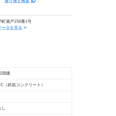
分
乗り換え検索
町瀬戸158番1号
データを見る
11階建
RC（鉄筋コンクリート）
なし