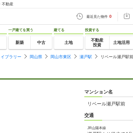
・不動産
0
最近見た物件
一戸建てを買う
建てる
投資する
不動産
新築
中古
土地
土地活用
投資
ライブラリー
岡山県
岡山市東区
瀬戸駅
リベール瀬戸駅
マンション名
リベール瀬戸駅前
交通
JR山陽本線