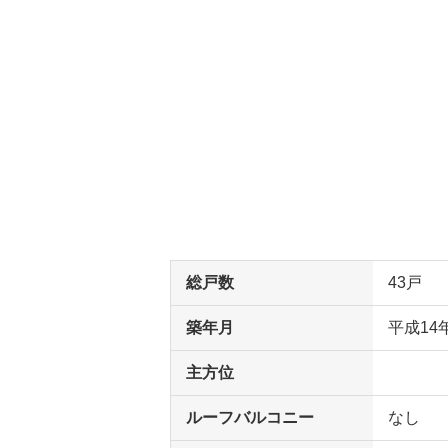
総戸数
43戸
築年月
平成14
主方位
ルーフバルコニー
なし