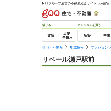
NTTグループ運営の不動産総合サイト goo住宅
借りる
マンションを買う
店舗･
賃貸
新築
中古
事業用
住宅・不動産
地域情報
マンション
リベール瀬戸駅前