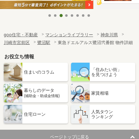
goo住宅・不動産
マンションライブラリー
神奈川県
川崎市宮前区
鷺沼駅
東急ドエルアルス鷺沼弐番館 物件詳細
お役立ち情報
「住みたい街」
住まいのコラム
を見つけよう
暮らしのデータ
家賃相場
(補助金・助成金情報)
人気タウン
住宅ローン
ランキング
ページトップに戻る