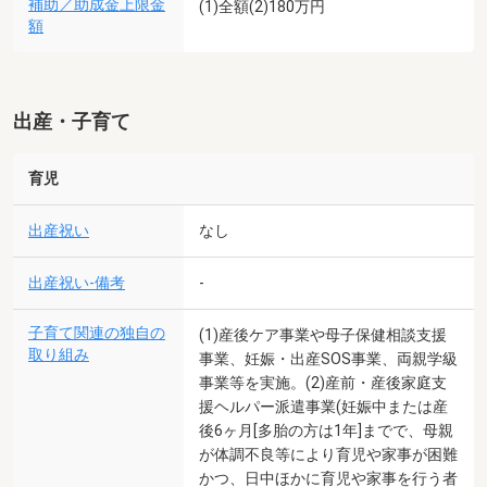
補助／助成金上限金
(1)全額(2)180万円
額
出産・子育て
育児
出産祝い
なし
出産祝い-備考
-
子育て関連の独自の
(1)産後ケア事業や母子保健相談支援
取り組み
事業、妊娠・出産SOS事業、両親学級
事業等を実施。(2)産前・産後家庭支
援ヘルパー派遣事業(妊娠中または産
後6ヶ月[多胎の方は1年]までで、母親
が体調不良等により育児や家事が困難
かつ、日中ほかに育児や家事を行う者