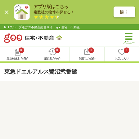
アプリ版はこちら
開く
複数社の物件を探せる！
NTTグループ運営の不動産総合サイト goo住宅・不動産
0
0
0
0
最近検索した条件
最近見た物件
保存した条件
お気に入り
東急ドエルアルス鷺沼弐番館