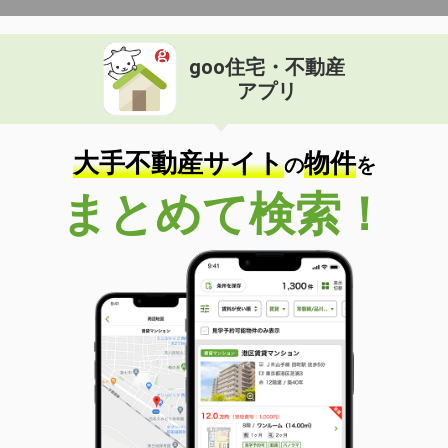
goo住宅・不動産
アプリ
大手不動産サイト
物件
の
を
まとめて検索！