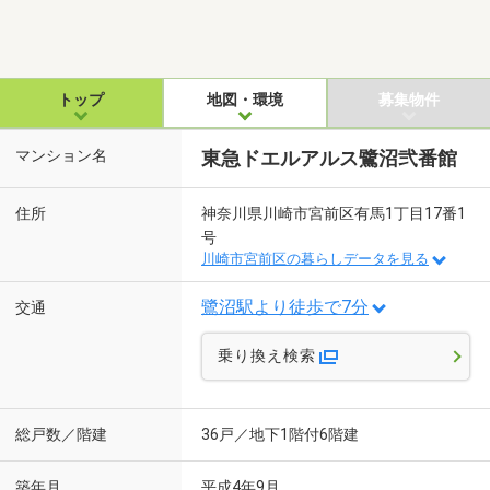
トップ
地図・環境
募集物件
マンション名
東急ドエルアルス鷺沼弐番館
住所
神奈川県川崎市宮前区有馬1丁目17番1
号
川崎市宮前区の暮らしデータを見る
鷺沼駅より徒歩で7分
交通
乗り換え検索
総戸数／階建
36戸／地下1階付6階建
築年月
平成4年9月