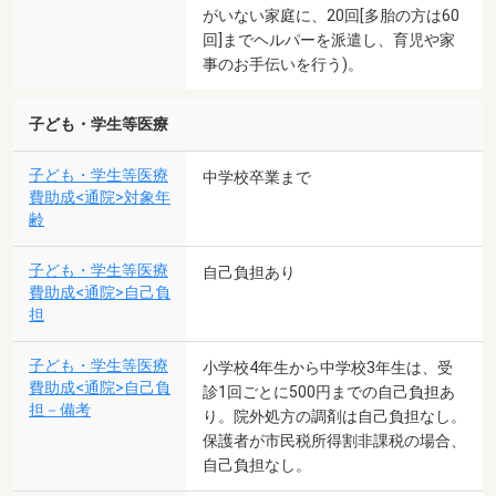
がいない家庭に、20回[多胎の方は60
回]までヘルパーを派遣し、育児や家
事のお手伝いを行う)。
子ども・学生等医療
子ども・学生等医療
中学校卒業まで
費助成<通院>対象年
齢
子ども・学生等医療
自己負担あり
費助成<通院>自己負
担
子ども・学生等医療
小学校4年生から中学校3年生は、受
費助成<通院>自己負
診1回ごとに500円までの自己負担あ
担－備考
り。院外処方の調剤は自己負担なし。
保護者が市民税所得割非課税の場合、
自己負担なし。