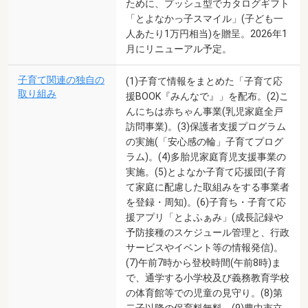
ために、プッシュ型でカタログギフト
「とよなかっ子スマイル」(子ども一
人あたり1万円相当)を贈呈。2026年1
月にリニューアル予定。
子育て関連の独自の
(1)子育て情報をまとめた「子育て応
取り組み
援BOOK『みんなで』」を配布。(2)こ
んにちは赤ちゃん事業(乳児家庭全戸
訪問事業)。(3)保護者支援プログラム
の実施(「安心感の輪」子育てプログ
ラム)。(4)多胎児家庭育児支援事業の
実施。(5)とよなか子育て応援団(子育
て家庭に配慮した取組みをする事業者
を登録・周知)。(6)子育ち・子育て応
援アプリ「とよふぁみ」(成長記録や
予防接種のスケジュール管理と、行政
サービスやイベント等の情報発信)。
(7)午前7時から登校時間(午前8時)ま
で、通学する小学校及び義務教育学校
の体育館等での児童の見守り。(8)第