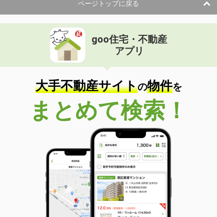
ページトップに戻る
goo住宅・不動産
アプリ
大手不動産サイト
物件
の
を
まとめて検索！