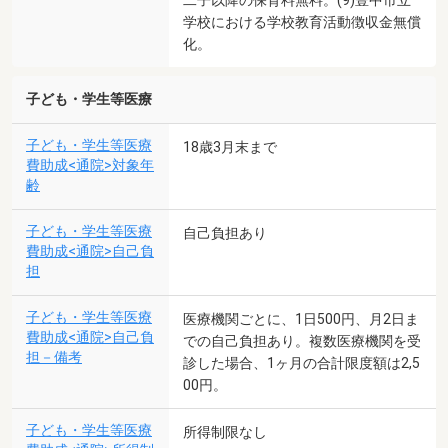
二子以降の保育料無料。(9)豊中市立
学校における学校教育活動徴収金無償
化。
子ども・学生等医療
子ども・学生等医療
18歳3月末まで
費助成<通院>対象年
齢
子ども・学生等医療
自己負担あり
費助成<通院>自己負
担
子ども・学生等医療
医療機関ごとに、1日500円、月2日ま
費助成<通院>自己負
での自己負担あり。複数医療機関を受
担－備考
診した場合、1ヶ月の合計限度額は2,5
00円。
子ども・学生等医療
所得制限なし