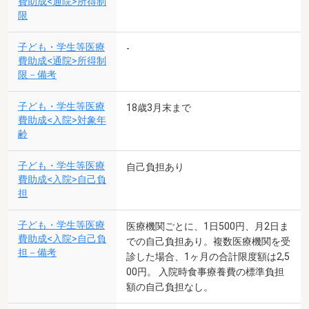
費助成<通院>所得制
限
子ども・学生等医療
-
費助成<通院>所得制
限－備考
子ども・学生等医療
18歳3月末まで
費助成<入院>対象年
齢
子ども・学生等医療
自己負担あり
費助成<入院>自己負
担
子ども・学生等医療
医療機関ごとに、1日500円、月2日ま
費助成<入院>自己負
での自己負担あり。複数医療機関を受
担－備考
診した場合、1ヶ月の合計限度額は2,5
00円。 入院時食事療養費の標準負担
額の自己負担なし。