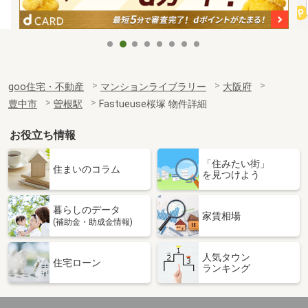
goo住宅・不動産
マンションライブラリー
大阪府
豊中市
曽根駅
Fastueuse桜塚 物件詳細
お役立ち情報
「住みたい街」
住まいのコラム
を見つけよう
暮らしのデータ
家賃相場
(補助金・助成金情報)
人気タウン
住宅ローン
ランキング