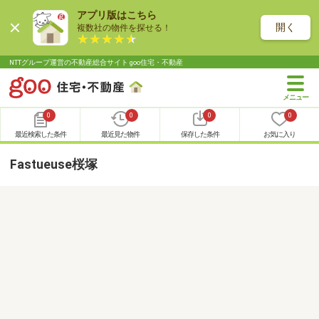
アプリ版はこちら
開く
複数社の物件を探せる！
NTTグループ運営の不動産総合サイト goo住宅・不動産
0
0
0
0
最近検索した条件
最近見た物件
保存した条件
お気に入り
Fastueuse桜塚