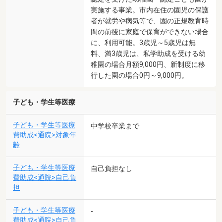
実施する事業。市内在住の園児の保護
者が就労や病気等で、園の正規教育時
間の前後に家庭で保育ができない場合
に、利用可能。3歳児～5歳児は無
料、満3歳児は、私学助成を受ける幼
稚園の場合月額9,000円、新制度に移
行した園の場合0円～9,000円。
子ども・学生等医療
子ども・学生等医療
中学校卒業まで
費助成<通院>対象年
齢
子ども・学生等医療
自己負担なし
費助成<通院>自己負
担
子ども・学生等医療
-
費助成<通院>自己負