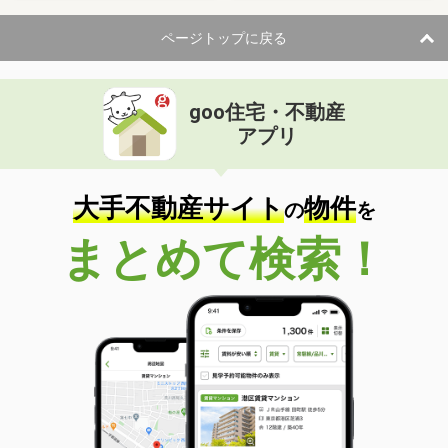
ページトップに戻る
goo住宅・不動産
アプリ
大手不動産サイト
物件
の
を
まとめて検索！