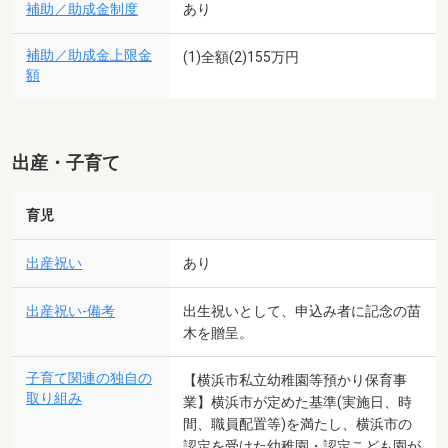
補助／助成金制度
あり
補助／助成金上限金
(1)全額(2)155万円
額
出産・子育て
育児
出産祝い
あり
出産祝い-備考
出生祝いとして、申込み者に記念の苗
木を贈呈。
子育て関連の独自の
【横浜市私立幼稚園等預かり保育事
取り組み
業】横浜市が定めた基準(実施日、時
間、職員配置等)を満たし、横浜市の
認定を受けた幼稚園・認定こども園が