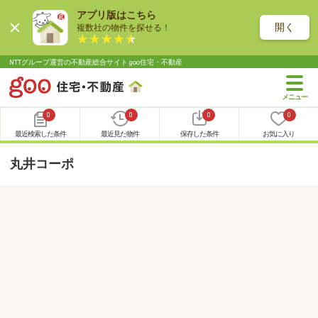
アプリ版はこちら
開く
複数社の物件を探せる！
NTTグループ運営の不動産総合サイト goo住宅・不動産
0
0
0
0
最近検索した条件
最近見た物件
保存した条件
お気に入り
丸井コーポ