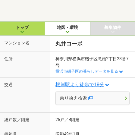
トップ
地図・環境
募集物件
マンション名
丸井コーポ
住所
神奈川県横浜市磯子区滝頭2丁目28番7
号
横浜市磯子区の暮らしデータを見る
根岸駅より徒歩で18分
交通
乗り換え検索
総戸数／階建
25戸／4階建
築年月
昭和49年1月