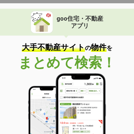
goo住宅・不動産
アプリ
大手不動産サイト
物件
の
を
まとめて検索！