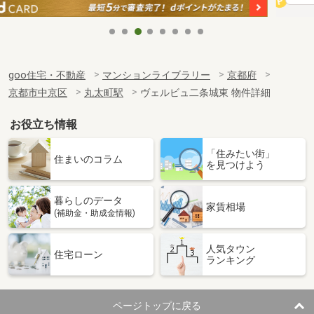
goo住宅・不動産
マンションライブラリー
京都府
京都市中京区
丸太町駅
ヴェルビュ二条城東 物件詳細
お役立ち情報
「住みたい街」
住まいのコラム
を見つけよう
暮らしのデータ
家賃相場
(補助金・助成金情報)
人気タウン
住宅ローン
ランキング
ページトップに戻る