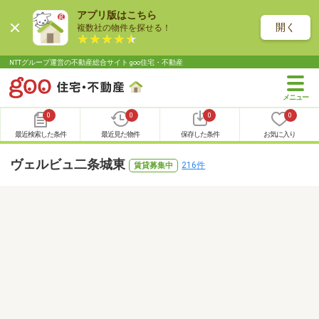
アプリ版はこちら
開く
複数社の物件を探せる！
NTTグループ運営の不動産総合サイト goo住宅・不動産
0
0
0
0
最近検索した条件
最近見た物件
保存した条件
お気に入り
ヴェルビュ二条城東
216件
賃貸募集中