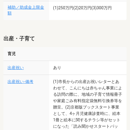
補助／助成金上限金
(1)250万円(2)20万円(3)300万円
額
出産・子育て
育児
出産祝い
あり
出産祝い-備考
(1)市長からの出産お祝いレターとあ
わせて、こんにちは赤ちゃん事業によ
る訪問の際に、地域の子育て情報冊子
や家庭ごみ有料指定袋無料引換券等を
贈呈。(2)京都版ブックスタート事業
として、4ヶ月児健康診査時に、絵本
1冊と絵本に関するチラシ等がセット
になった「読み聞かせスタートパッ