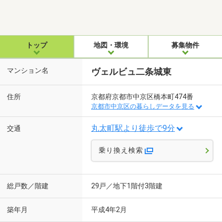
トップ
地図・環境
募集物件
マンション名
ヴェルビュ二条城東
住所
京都府京都市中京区橋本町474番
京都市中京区の暮らしデータを見る
丸太町駅より徒歩で9分
交通
乗り換え検索
総戸数／階建
29戸／地下1階付3階建
築年月
平成4年2月