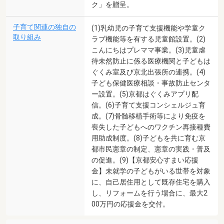
ク」を贈呈。
子育て関連の独自の
(1)乳幼児の子育て支援機能や学童ク
取り組み
ラブ機能等を有する児童館設置。(2)
こんにちはプレママ事業。(3)児童虐
待未然防止に係る医療機関と子どもは
ぐくみ室及び京北出張所の連携。(4)
子ども保健医療相談・事故防止センタ
ー設置。(5)京都はぐくみアプリ配
信。(6)子育て支援コンシェルジュ育
成。(7)骨髄移植手術等により免疫を
喪失した子どもへのワクチン再接種費
用助成制度。(8)子どもを共に育む京
都市民憲章の制定、憲章の実践・普及
の促進。(9)【京都安心すまい応援
金】未就学の子どもがいる世帯を対象
に、自己居住用として既存住宅を購入
し、リフォームを行う場合に、最大2
00万円の応援金を交付。