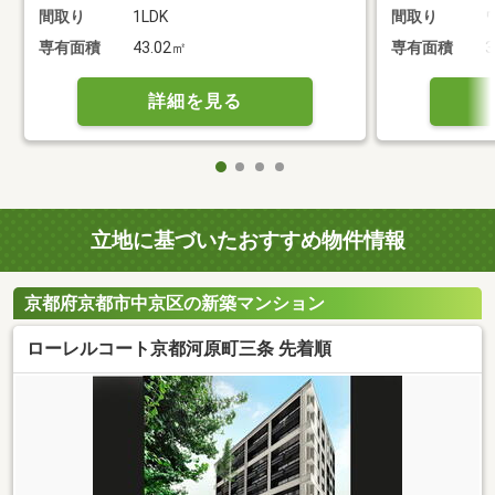
間取り
1LDK
間取り
専有面積
43.02㎡
専有面積
3
詳細を見る
立地に基づいたおすすめ物件情報
京都府京都市中京区の新築マンション
ローレルコート京都河原町三条 先着順