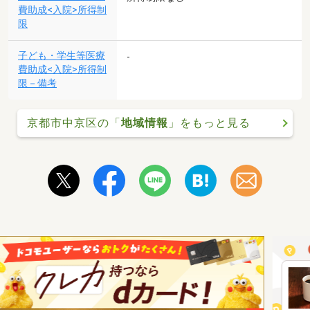
費助成<入院>所得制
限
子ども・学生等医療
-
費助成<入院>所得制
限－備考
京都市中京区の「
地域情報
」をもっと見る