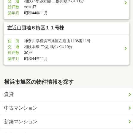
交 通
相鉄いずみ野線 二俣川駅 バス11分
総戸数
2620戸
築年月
昭和44年11月
左近山団地６街区１１号棟
住 所
神奈川県横浜市旭区左近山1186番11号
交 通
相鉄本線 二俣川駅 バス10分
総戸数
30戸
築年月
昭和44年11月
横浜市旭区の物件情報を探す
賃貸
中古マンション
新築マンション