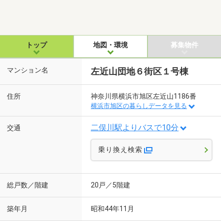
トップ
地図・環境
募集物件
マンション名
左近山団地６街区１号棟
住所
神奈川県横浜市旭区左近山1186番
横浜市旭区の暮らしデータを見る
二俣川駅よりバスで10分
交通
乗り換え検索
総戸数／階建
20戸／5階建
築年月
昭和44年11月