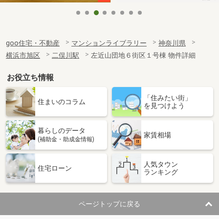
goo住宅・不動産
マンションライブラリー
神奈川県
横浜市旭区
二俣川駅
左近山団地６街区１号棟 物件詳細
お役立ち情報
「住みたい街」
住まいのコラム
を見つけよう
暮らしのデータ
家賃相場
(補助金・助成金情報)
人気タウン
住宅ローン
ランキング
ページトップに戻る