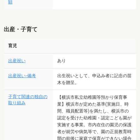
額
出産・子育て
育児
出産祝い
あり
出産祝い-備考
出生祝いとして、申込み者に記念の苗
木を贈呈。
子育て関連の独自の
【横浜市私立幼稚園等預かり保育事
取り組み
業】横浜市が定めた基準(実施日、時
間、職員配置等)を満たし、横浜市の
認定を受けた幼稚園・認定こども園が
実施する事業。市内在住の園児の保護
者が就労や病気等で、園の正規教育時
間の前後に家庭で保育ができない場合