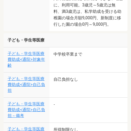
に、利用可能。3歳児～5歳児は無
料、満3歳児は、私学助成を受ける幼
稚園の場合月額9,000円、新制度に移
行した園の場合0円～9,000円。
子ども・学生等医療
子ども・学生等医療
中学校卒業まで
費助成<通院>対象年
齢
子ども・学生等医療
自己負担なし
費助成<通院>自己負
担
子ども・学生等医療
-
費助成<通院>自己負
担－備考
子ども・学生等医療
所得制限なし