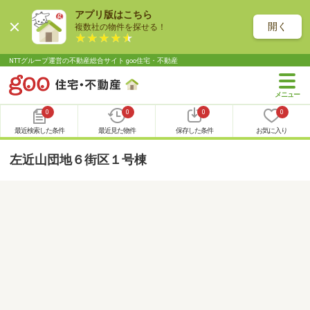
アプリ版はこちら
開く
複数社の物件を探せる！
NTTグループ運営の不動産総合サイト goo住宅・不動産
0
0
0
0
最近検索した条件
最近見た物件
保存した条件
お気に入り
左近山団地６街区１号棟