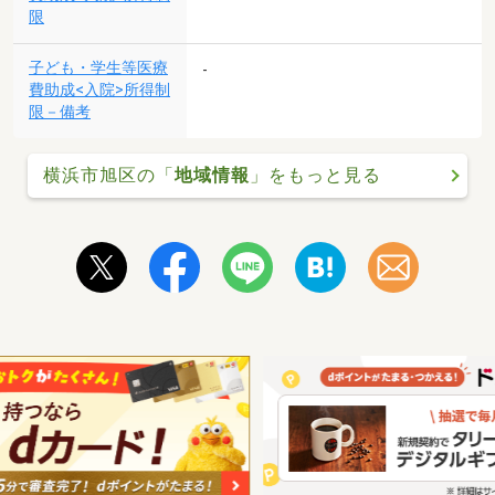
限
子ども・学生等医療
-
費助成<入院>所得制
限－備考
横浜市旭区の「
地域情報
」をもっと見る