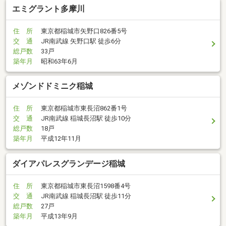
エミグラント多摩川
住 所
東京都稲城市矢野口826番5号
交 通
JR南武線 矢野口駅 徒歩6分
総戸数
33戸
築年月
昭和63年6月
メゾンドドミニク稲城
住 所
東京都稲城市東長沼862番1号
交 通
JR南武線 稲城長沼駅 徒歩10分
総戸数
18戸
築年月
平成12年11月
ダイアパレスグランデージ稲城
住 所
東京都稲城市東長沼1598番4号
交 通
JR南武線 稲城長沼駅 徒歩11分
総戸数
27戸
築年月
平成13年9月