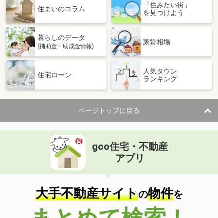
「住みたい街」
住まいのコラム
を見つけよう
暮らしのデータ
家賃相場
(補助金・助成金情報)
人気タウン
住宅ローン
ランキング
ページトップに戻る
goo住宅・不動産
アプリ
大手不動産サイト
物件
の
を