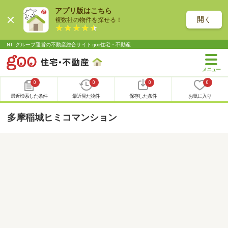
アプリ版はこちら
開く
複数社の物件を探せる！
NTTグループ運営の不動産総合サイト goo住宅・不動産
0
0
0
0
最近検索した条件
最近見た物件
保存した条件
お気に入り
多摩稲城ヒミコマンション