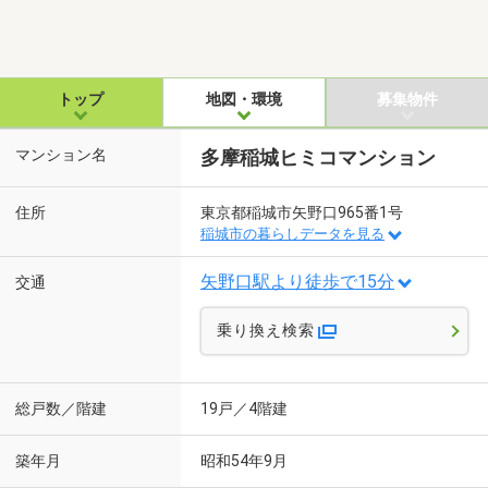
トップ
地図・環境
募集物件
マンション名
多摩稲城ヒミコマンション
住所
東京都稲城市矢野口965番1号
稲城市の暮らしデータを見る
矢野口駅より徒歩で15分
交通
乗り換え検索
総戸数／階建
19戸／4階建
築年月
昭和54年9月