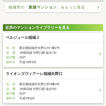
稲城市の「
新築マンション
」をもっと見る
近所のマンションライブラリーを見る
ベルジュール稲城２
住 所
東京都稲城市矢野口911番2号
交 通
JR南武線 矢野口駅 徒歩7分
総戸数
39戸
築年月
平成19年9月
ライオンズヴィアーレ稲城矢野口
住 所
東京都稲城市矢野口874番4号
交 通
JR南武線 矢野口駅 徒歩9分
総戸数
55戸
築年月
平成7年8月