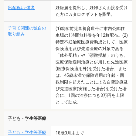
出産祝い-備考
妊娠届を提出し、妊婦さん面接を受け
た方にカタログギフトを贈呈。
子育て関連の独自の
(1)就学前児童養育世帯に市内公園駐
取り組み
車場の1時間無料券を年12枚配布。(2)
特定不妊治療医療費助成として、医療
保険適用及び先進医療の対象である
「体外受精」や「顕微授精」のうち、
医療保険適用治療と併用した先進医療
(医療保険適用外)を受けた場合、また
は、45歳未満で保険適用の年齢・回
数制限を超えたことによる自費診療及
び先進医療(実施した場合)を受けた場
合に、1回の治療につき3万円を上限
として助成。
子ども・学生等医療
子ども・学生等医療
18歳3月末まで