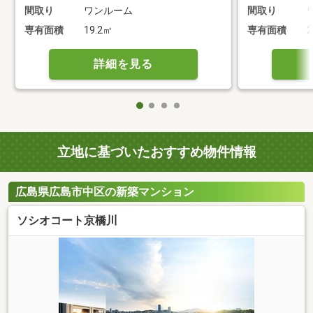
間取り
ワンルーム
間取り
専有面積
19.2㎡
専有面積
2
詳細を見る
立地に基づいたおすすめ物件情報
広島県広島市中区の新築マンション
ソシオコート京橋川