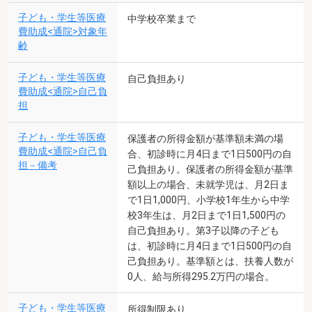
子ども・学生等医療
中学校卒業まで
費助成<通院>対象年
齢
子ども・学生等医療
自己負担あり
費助成<通院>自己負
担
子ども・学生等医療
保護者の所得金額が基準額未満の場
費助成<通院>自己負
合、初診時に月4日まで1日500円の自
担－備考
己負担あり。保護者の所得金額が基準
額以上の場合、未就学児は、月2日ま
で1日1,000円、小学校1年生から中学
校3年生は、月2日まで1日1,500円の
自己負担あり。第3子以降の子ども
は、初診時に月4日まで1日500円の自
己負担あり。基準額とは、扶養人数が
0人、給与所得295.2万円の場合。
子ども・学生等医療
所得制限あり