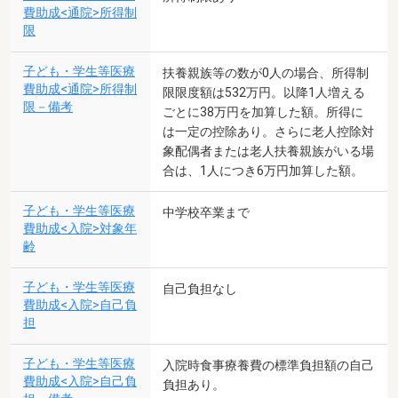
費助成<通院>所得制
限
子ども・学生等医療
扶養親族等の数が0人の場合、所得制
費助成<通院>所得制
限限度額は532万円。以降1人増える
限－備考
ごとに38万円を加算した額。所得に
は一定の控除あり。さらに老人控除対
象配偶者または老人扶養親族がいる場
合は、1人につき6万円加算した額。
子ども・学生等医療
中学校卒業まで
費助成<入院>対象年
齢
子ども・学生等医療
自己負担なし
費助成<入院>自己負
担
子ども・学生等医療
入院時食事療養費の標準負担額の自己
費助成<入院>自己負
負担あり。