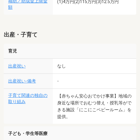
補助／助成金上限金
(1)4万円(2)115万円(3)12.5万円
額
出産・子育て
育児
出産祝い
なし
出産祝い-備考
-
子育て関連の独自の
【赤ちゃん安心おでかけ事業】地域の
取り組み
身近な場所でおむつ替え・授乳等がで
きる施設「にこにこベビールーム」を
提供。
子ども・学生等医療