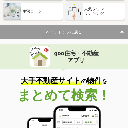
人気タウン
住宅ローン
ランキング
ページトップに戻る
goo住宅・不動産
アプリ
大手不動産サイト
物件
の
を
まとめて検索！