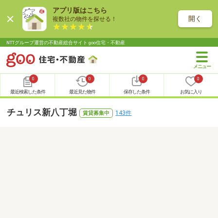
アプリ版はこちら
開く
複数社の物件を探せる！
NTTグループ運営の不動産総合サイト goo住宅・不動産
0
0
0
0
最近検索した条件
最近見た物件
保存した条件
お気に入り
チュリス新八丁堀
143件
賃貸募集中