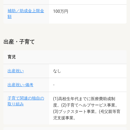
補助／助成金上限金
100万円
額
出産・子育て
育児
出産祝い
なし
出産祝い-備考
-
子育て関連の独自の
(1)高校生年代までに医療費助成制
取り組み
度。(2)子育てヘルプサービス事業。
(3)ブックスタート事業。(4)父親等育
児支援事業。