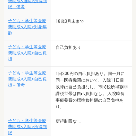
費助成<通院>所得制
限－備考
子ども・学生等医療
18歳3月末まで
費助成<入院>対象年
齢
子ども・学生等医療
自己負担あり
費助成<入院>自己負
担
子ども・学生等医療
1日200円の自己負担あり。同一月に
費助成<入院>自己負
同一医療機関において、入院11日目
担－備考
以降は自己負担なし。市民税所得割非
課税世帯は自己負担なし。 入院時食
事療養費の標準負担額の自己負担あ
り。
子ども・学生等医療
所得制限なし
費助成<入院>所得制
限