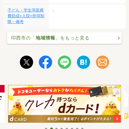
子ども・学生等医療
-
費助成<入院>所得制
限－備考
印西市の「
地域情報
」をもっと見る