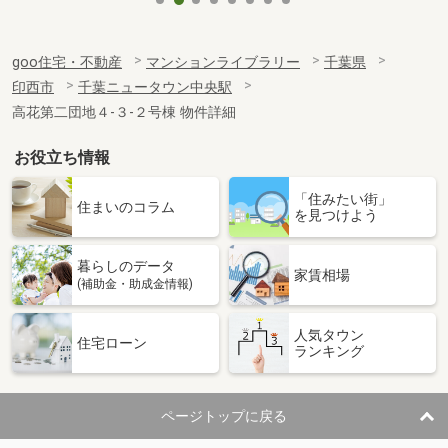
goo住宅・不動産
マンションライブラリー
千葉県
印西市
千葉ニュータウン中央駅
高花第二団地４-３-２号棟 物件詳細
お役立ち情報
「住みたい街」
住まいのコラム
を見つけよう
暮らしのデータ
家賃相場
(補助金・助成金情報)
人気タウン
住宅ローン
ランキング
ページトップに戻る