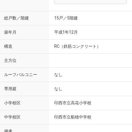
総戸数／階建
15戸／5階建
築年月
平成1年12月
構造
RC（鉄筋コンクリート）
主方位
ルーフバルコニー
なし
専用庭
なし
小学校区
印西市立高花小学校
中学校区
印西市立船穂中学校
備考