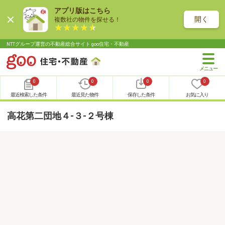
アプリ版はこちら
開く
複数社の物件を探せる！
NTTグループ運営の不動産総合サイト goo住宅・不動産
0
0
0
0
最近検索した条件
最近見た物件
保存した条件
お気に入り
高花第二団地４-３-２号棟