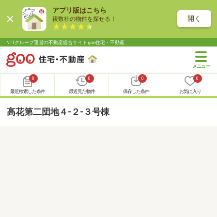
アプリ版はこちら
開く
複数社の物件を探せる！
NTTグループ運営の不動産総合サイト goo住宅・不動産
0
0
0
0
最近検索した条件
最近見た物件
保存した条件
お気に入り
高花第二団地４-２-３号棟