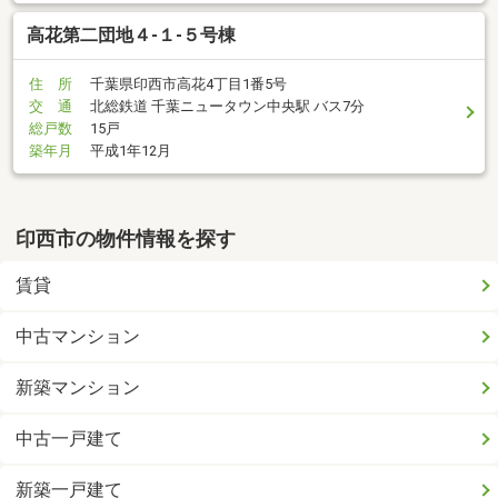
高花第二団地４-１-５号棟
住 所
千葉県印西市高花4丁目1番5号
交 通
北総鉄道 千葉ニュータウン中央駅 バス7分
総戸数
15戸
築年月
平成1年12月
印西市の物件情報を探す
賃貸
中古マンション
新築マンション
中古一戸建て
新築一戸建て