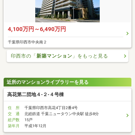
4,100万円～6,490万円
千葉県印西市中央南２
印西市の「
新築マンション
」をもっと見る
近所のマンションライブラリーを見る
高花第二団地４-２-４号棟
住 所
千葉県印西市高花4丁目2番4号
交 通
北総鉄道 千葉ニュータウン中央駅 徒歩8分
総戸数
15戸
築年月
平成1年12月