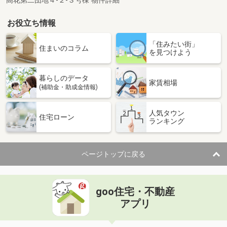
高花第二団地４-２-３号棟 物件詳細
お役立ち情報
「住みたい街」
住まいのコラム
を見つけよう
暮らしのデータ
家賃相場
(補助金・助成金情報)
人気タウン
住宅ローン
ランキング
ページトップに戻る
goo住宅・不動産
アプリ