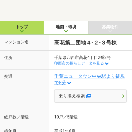
トップ
地図・環境
募集物件
マンション名
高花第二団地４-２-３号棟
住所
千葉県印西市高花4丁目2番3号
印西市の暮らしデータを見る
千葉ニュータウン中央駅より徒歩
交通
で8分
乗り換え検索
総戸数／階建
10戸／5階建
築年月
平成1年6月