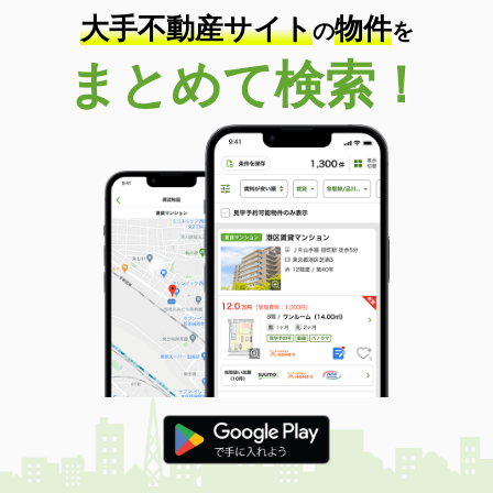
大手不動産サイト
物件
の
を
まとめて検索！