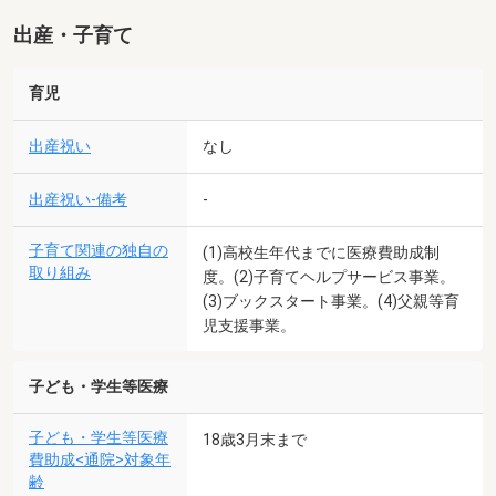
出産・子育て
育児
出産祝い
なし
出産祝い-備考
-
子育て関連の独自の
(1)高校生年代までに医療費助成制
取り組み
度。(2)子育てヘルプサービス事業。
(3)ブックスタート事業。(4)父親等育
児支援事業。
子ども・学生等医療
子ども・学生等医療
18歳3月末まで
費助成<通院>対象年
齢