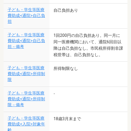
子ども・学生等医療
自己負担あり
費助成<通院>自己負
担
子ども・学生等医療
1回200円の自己負担あり。同一月に
費助成<通院>自己負
同一医療機関において、通院6回目以
担－備考
降は自己負担なし。市民税所得割非課
税世帯は、自己負担なし。
子ども・学生等医療
所得制限なし
費助成<通院>所得制
限
子ども・学生等医療
-
費助成<通院>所得制
限－備考
子ども・学生等医療
18歳3月末まで
費助成<入院>対象年
齢