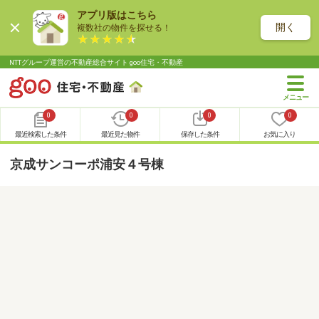
アプリ版はこちら
開く
複数社の物件を探せる！
NTTグループ運営の不動産総合サイト goo住宅・不動産
0
0
0
0
最近検索した条件
最近見た物件
保存した条件
お気に入り
京成サンコーポ浦安４号棟