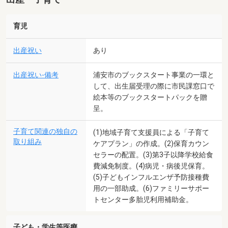
育児
出産祝い
あり
出産祝い-備考
浦安市のブックスタート事業の一環と
して、出生届受理の際に市民課窓口で
絵本等のブックスタートパックを贈
呈。
子育て関連の独自の
(1)地域子育て支援員による「子育て
取り組み
ケアプラン」の作成。(2)保育カウン
セラーの配置。(3)第3子以降学校給食
費減免制度。(4)病児・病後児保育。
(5)子どもインフルエンザ予防接種費
用の一部助成。(6)ファミリーサポー
トセンター多胎児利用補助金。
子ども・学生等医療