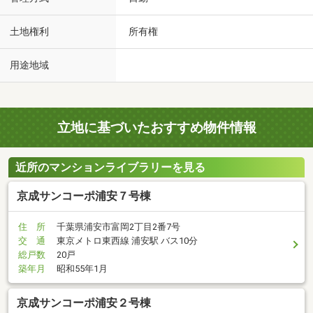
土地権利
所有権
用途地域
立地に基づいたおすすめ物件情報
近所のマンションライブラリーを見る
京成サンコーポ浦安７号棟
住 所
千葉県浦安市富岡2丁目2番7号
交 通
東京メトロ東西線 浦安駅 バス10分
総戸数
20戸
築年月
昭和55年1月
京成サンコーポ浦安２号棟