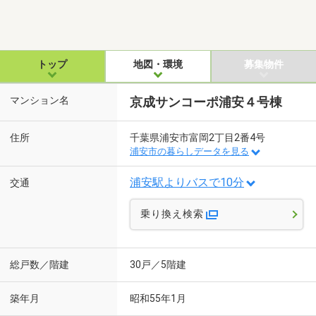
トップ
地図・環境
募集物件
マンション名
京成サンコーポ浦安４号棟
住所
千葉県浦安市富岡2丁目2番4号
浦安市の暮らしデータを見る
浦安駅よりバスで10分
交通
乗り換え検索
総戸数／階建
30戸／5階建
築年月
昭和55年1月