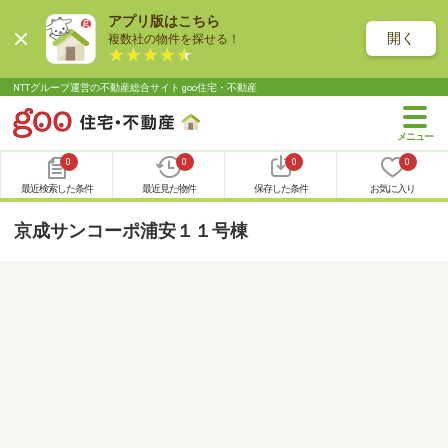
アプリ版はこちら
開く
複数社の物件を探せる！
NTTグループ運営の不動産総合サイト goo住宅・不動産
0
0
0
0
最近検索した条件
最近見た物件
保存した条件
お気に入り
京成サンコーポ浦安１１号棟