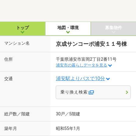
トップ
地図・環境
募集物件
マンション名
京成サンコーポ浦安１１号棟
住所
千葉県浦安市富岡2丁目2番11号
浦安市の暮らしデータを見る
浦安駅よりバスで10分
交通
乗り換え検索
総戸数／階建
30戸／5階建
築年月
昭和55年1月