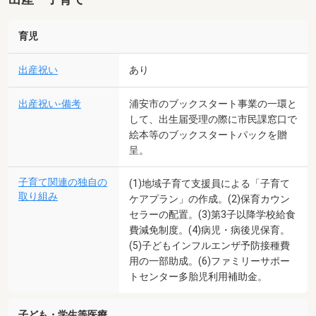
育児
出産祝い
あり
出産祝い-備考
浦安市のブックスタート事業の一環と
して、出生届受理の際に市民課窓口で
絵本等のブックスタートパックを贈
呈。
子育て関連の独自の
(1)地域子育て支援員による「子育て
取り組み
ケアプラン」の作成。(2)保育カウン
セラーの配置。(3)第3子以降学校給食
費減免制度。(4)病児・病後児保育。
(5)子どもインフルエンザ予防接種費
用の一部助成。(6)ファミリーサポー
トセンター多胎児利用補助金。
子ども・学生等医療