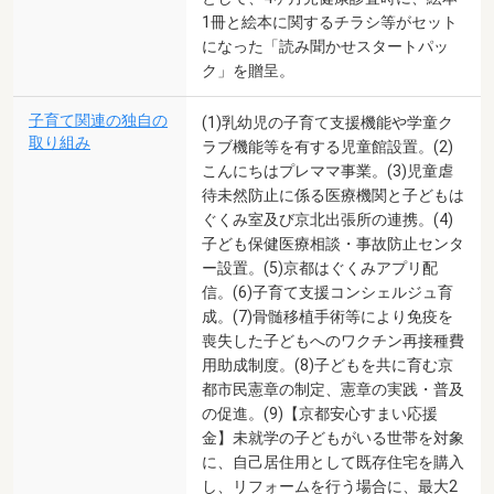
1冊と絵本に関するチラシ等がセット
になった「読み聞かせスタートパッ
ク」を贈呈。
子育て関連の独自の
(1)乳幼児の子育て支援機能や学童ク
取り組み
ラブ機能等を有する児童館設置。(2)
こんにちはプレママ事業。(3)児童虐
待未然防止に係る医療機関と子どもは
ぐくみ室及び京北出張所の連携。(4)
子ども保健医療相談・事故防止センタ
ー設置。(5)京都はぐくみアプリ配
信。(6)子育て支援コンシェルジュ育
成。(7)骨髄移植手術等により免疫を
喪失した子どもへのワクチン再接種費
用助成制度。(8)子どもを共に育む京
都市民憲章の制定、憲章の実践・普及
の促進。(9)【京都安心すまい応援
金】未就学の子どもがいる世帯を対象
に、自己居住用として既存住宅を購入
し、リフォームを行う場合に、最大2