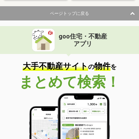
ページトップに戻る
goo住宅・不動産
アプリ
大手不動産サイト
物件
の
を
まとめて検索！