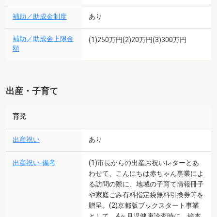
補助／助成金制度
あり
補助／助成金上限金
(1)250万円(2)20万円(3)300万円
額
出産・子育て
育児
出産祝い
あり
出産祝い-備考
(1)市長からの出産お祝いレターとあ
わせて、こんにちは赤ちゃん事業によ
る訪問の際に、地域の子育て情報冊子
や家庭ごみ有料指定袋無料引換券等を
贈呈。(2)京都版ブックスタート事業
として、4ヶ月児健康診査時に、絵本