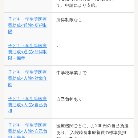
て、申請により支給。
子ども・学生等医療
所得制限なし
費助成<通院>所得制
限
子ども・学生等医療
-
費助成<通院>所得制
限－備考
子ども・学生等医療
中学校卒業まで
費助成<入院>対象年
齢
子ども・学生等医療
自己負担あり
費助成<入院>自己負
担
子ども・学生等医療
医療機関ごとに、月200円の自己負担
費助成<入院>自己負
あり。 入院時食事療養費の標準負担
担－備考