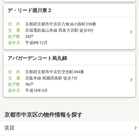
デ・リード堀川東２
住 所
京都府京都市中京区六角油小路町338番
交 通
京福電鉄嵐山本線 四条大宮駅 徒歩9分
総戸数
28戸
築年月
平成8年12月
アパガーデンコート烏丸錦
住 所
京都府京都市中京区空也町494番
交 通
京阪本線 祇園四条駅 徒歩7分
総戸数
56戸
築年月
平成16年5月
京都市中京区の物件情報を探す
賃貸