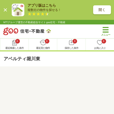
アプリ版はこちら
開く
複数社の物件を探せる！
NTTグループ運営の不動産総合サイト goo住宅・不動産
0
0
0
0
最近検索した条件
最近見た物件
保存した条件
お気に入り
アベルティ堀川東