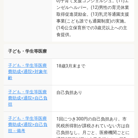
0)子育て支援コンシェルジュ。(11)エ
ンゼルヘルパー。(12)男性の育児休業
取得促進奨励金。(13)乳児等通園支援
事業(こども誰でも通園制度)の実施。
(14)公立保育所での3歳児以上への主
食提供。
子ども・学生等医療
子ども・学生等医療
18歳3月末まで
費助成<通院>対象年
齢
子ども・学生等医療
自己負担あり
費助成<通院>自己負
担
子ども・学生等医療
1回につき300円の自己負担あり。市
費助成<通院>自己負
民税所得割が課税されていない方は自
担－備考
己負担なし。月ごと、医療機関ごとに