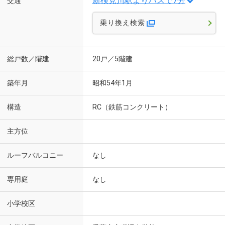
新検見川駅よりバスで7分
交通
乗り換え検索
総戸数／階建
20戸／5階建
築年月
昭和54年1月
構造
RC（鉄筋コンクリート）
主方位
ルーフバルコニー
なし
専用庭
なし
小学校区