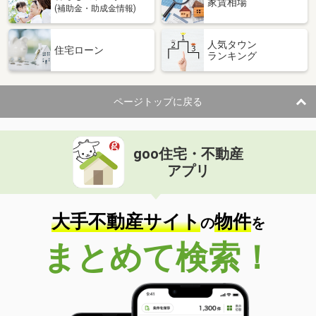
家賃相場
(補助金・助成金情報)
人気タウン
住宅ローン
ランキング
ページトップに戻る
goo住宅・不動産
アプリ
大手不動産サイト
物件
の
を
まとめて検索！