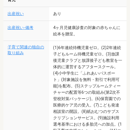
出産祝い
あり
出産祝い-備考
4ヶ月児健康診査の対象の赤ちゃんに
絵本を贈呈。
子育て関連の独自の
(1)6年連続待機児童ゼロ。(2)2年連続
取り組み
子どもルーム待機児童ゼロ。(3)放課
後児童クラブと放課後子ども教室を一
体的に運営するアフタースクール。
(4)小中学生に「ふれあいパスポー
ト」(対象施設を無料・割引で利用可
能)を配布。(5)ステップルームティー
チャーの配置等6つの取組み(第2次不
登校対策パッケージ)。(6)保育園での
医療的ケア児の受入。(7)こども発達
相談室の開設。(8)紙おむつのサブス
クリプションサービス。(9)施設利用
選考基準における多胎児への加点。(1