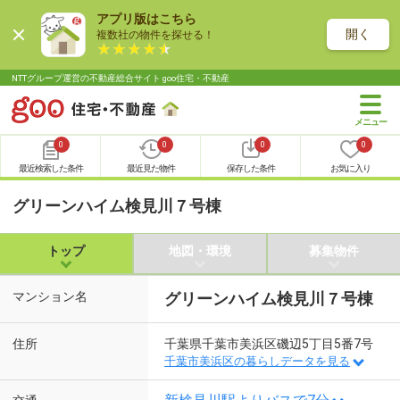
アプリ版はこちら
開く
複数社の物件を探せる！
NTTグループ運営の不動産総合サイト goo住宅・不動産
0
0
0
0
最近検索した条件
最近見た物件
保存した条件
お気に入り
グリーンハイム検見川７号棟
トップ
地図・環境
募集物件
マンション名
グリーンハイム検見川７号棟
住所
千葉県千葉市美浜区磯辺5丁目5番7号
千葉市美浜区の暮らしデータを見る