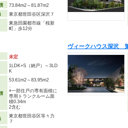
積
73.84m
2
～81.87m
2
地
東京都世田谷区深沢７
東急田園都市線「桜新
町」歩12分
ヴィークハウス深沢 第
未定
1LDK+S（納戸）～3LD
り
K
53.61m
2
～83.95m
2
、
※一部住戸の専有面積に
積
専用トランクルーム面
積0.34m
2
含む
東京都世田谷区等々力
地
７