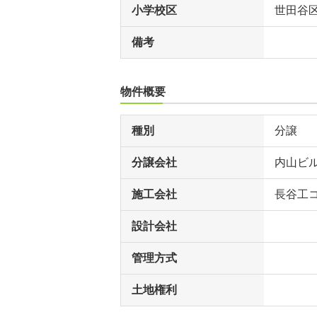
小学校区
世田谷
備考
物件概要
種別
分譲
分譲会社
内山ビ
施工会社
長谷工
設計会社
管理方式
土地権利