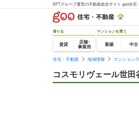
NTTグループ運営の不動産総合サイト goo住宅
借りる
マンションを買う
店舗･
賃貸
新築
中古
事業用
住宅・不動産
地域情報
マンション
コスモリヴェール世田