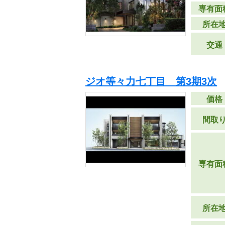
専有面
所在
交通
ジオ等々力七丁目 第3期3次
価格
間取
専有面
所在