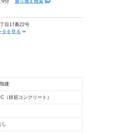
で9分
乗り換え検索
丁目17番22号
ータを見る
3階建
RC（鉄筋コンクリート）
なし