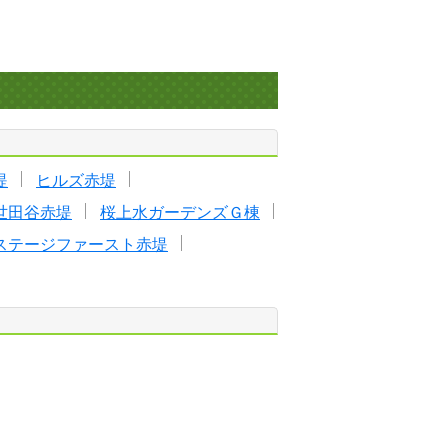
堤
ヒルズ赤堤
世田谷赤堤
桜上水ガーデンズＧ棟
ステージファースト赤堤