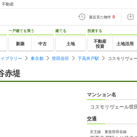
・不動産
0
最近見た物件
一戸建てを買う
建てる
投資する
不動産
新築
中古
土地
土地活用
投資
ライブラリー
東京都
世田谷区
下高井戸駅
コスモリヴェ
谷赤堤
マンション名
コスモリヴェール世
交通
京王線 東急世田谷線