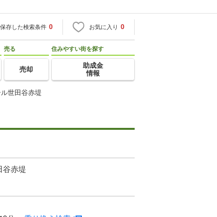
0
0
保存した検索条件
お気に入り
売る
住みやすい街を探す
助成金
売却
情報
ール世田谷赤堤
田谷赤堤