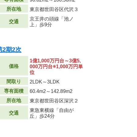
所在地
東京都世田谷区代沢３
京王井の頭線「池ノ
交通
上」歩9分
2期2次
1億1,000万円台～3億5,
価格
000万円台※1,000万円単
位
間取り
2LDK～3LDK
専有面積
60.4m
2
～142.89m
2
所在地
東京都世田谷区深沢２
東急東横線「自由が
交通
丘」歩24分