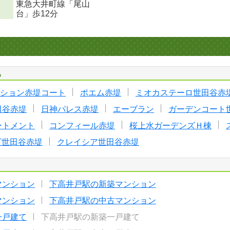
東急大井町線「尾山
台」歩12分
る
ション赤堤コート
ポエム赤堤
ミオカステーロ世田谷赤
田谷赤堤
日神パレス赤堤
エーブラン
ガーデンコート
ートメント
コンフィール赤堤
桜上水ガーデンズＨ棟
ST世田谷赤堤
クレイシア世田谷赤堤
マンション
下高井戸駅の新築マンション
マンション
下高井戸駅の中古マンション
一戸建て
下高井戸駅の新築一戸建て