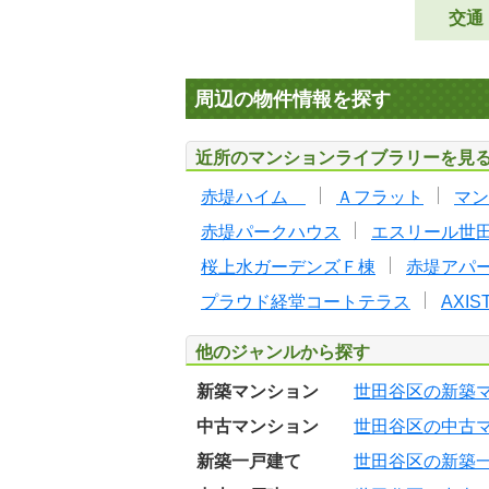
交通
周辺の物件情報を探す
近所のマンションライブラリーを見
赤堤ハイム
Ａフラット
マン
赤堤パークハウス
エスリール世
桜上水ガーデンズＦ棟
赤堤アパ
プラウド経堂コートテラス
AXI
他のジャンルから探す
新築マンション
世田谷区の新築
中古マンション
世田谷区の中古
新築一戸建て
世田谷区の新築