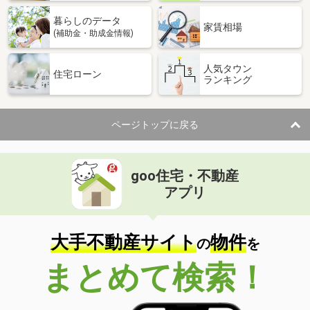
暮らしのデータ
家賃相場
(補助金・助成金情報)
人気タウン
住宅ローン
ランキング
ページトップに戻る
goo住宅・不動産
アプリ
大手不動産サイト
物件
の
を
まとめて検索！