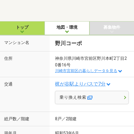
トップ
地図・環境
募集物件
マンション名
野川コーポ
住所
神奈川県川崎市宮前区野川本町2丁目2
0番16号
川崎市宮前区の暮らしデータを見る
梶が谷駅よりバスで7分
交通
乗り換え検索
総戸数／階建
8戸／2階建
築年月
昭和53年6月