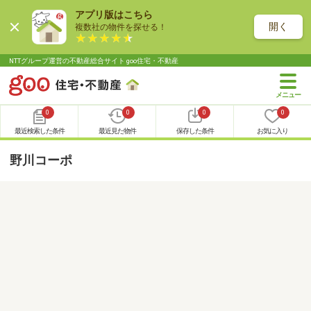
アプリ版はこちら
開く
複数社の物件を探せる！
NTTグループ運営の不動産総合サイト goo住宅・不動産
0
0
0
0
最近検索した条件
最近見た物件
保存した条件
お気に入り
野川コーポ