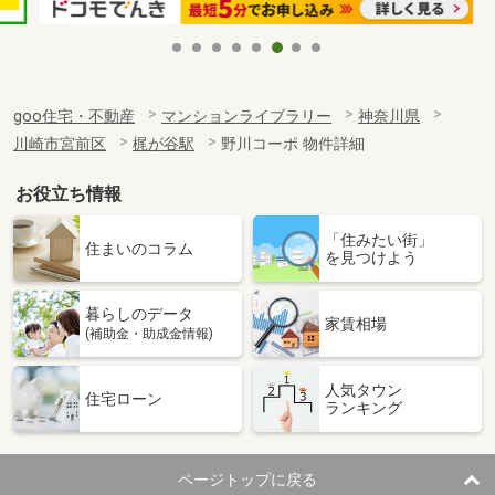
goo住宅・不動産
マンションライブラリー
神奈川県
川崎市宮前区
梶が谷駅
野川コーポ 物件詳細
お役立ち情報
「住みたい街」
住まいのコラム
を見つけよう
暮らしのデータ
家賃相場
(補助金・助成金情報)
人気タウン
住宅ローン
ランキング
ページトップに戻る