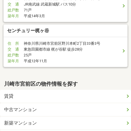
交 通
JR南武線 武蔵新城駅 バス10分
総戸数
71戸
築年月
平成14年3月
センチュリー梶ヶ谷
住 所
神奈川県川崎市宮前区野川本町2丁目33番3号
交 通
東急田園都市線 梶が谷駅 徒歩28分
総戸数
25戸
築年月
平成12年11月
川崎市宮前区の物件情報を探す
賃貸
中古マンション
新築マンション