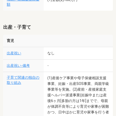
額
出産・子育て
育児
出産祝い
なし
出産祝い-備考
-
子育て関連の独自の
(1)産後ケア事業や母子保健相談支援
取り組み
事業、妊娠・出産SOS事業、両親学級
事業等を実施。(2)産前・産後家庭支
援ヘルパー派遣事業(妊娠中または産
後6ヶ月[多胎の方は1年]までで、母親
が体調不良等により育児や家事が困難
かつ、日中ほかに育児や家事を行う者