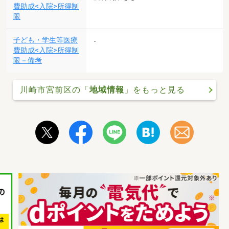
費助成<入院>所得制
限
子ども・学生等医療
-
費助成<入院>所得制
限－備考
川崎市宮前区の「
地域情報
」をもっと見る