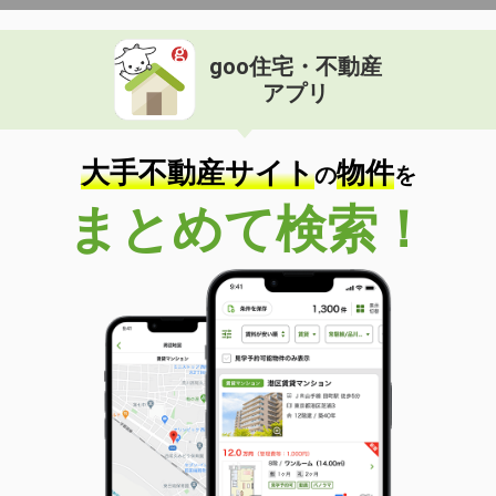
goo住宅・不動産
アプリ
大手不動産サイト
物件
の
を
まとめて検索！