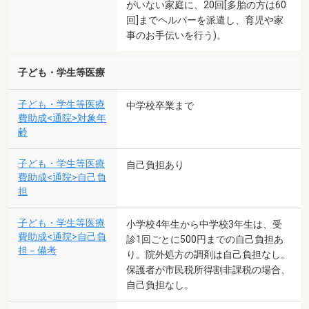
がいない家庭に、20回[多胎の方は60
回]までヘルパーを派遣し、育児や家
事のお手伝いを行う)。
子ども・学生等医療
子ども・学生等医療
中学校卒業まで
費助成<通院>対象年
齢
子ども・学生等医療
自己負担あり
費助成<通院>自己負
担
子ども・学生等医療
小学校4年生から中学校3年生は、受
費助成<通院>自己負
診1回ごとに500円までの自己負担あ
担－備考
り。院外処方の調剤は自己負担なし。
保護者が市民税所得割非課税の場合、
自己負担なし。