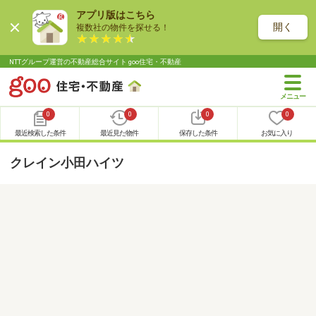
アプリ版はこちら
開く
複数社の物件を探せる！
NTTグループ運営の不動産総合サイト goo住宅・不動産
0
0
0
0
最近検索した条件
最近見た物件
保存した条件
お気に入り
クレイン小田ハイツ