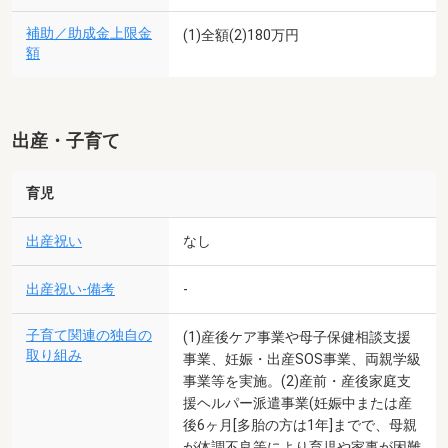
補助／助成金上限金
(1)全額(2)180万円
額
出産・子育て
育児
出産祝い
なし
出産祝い-備考
-
子育て関連の独自の
(1)産後ケア事業や母子保健相談支援
取り組み
事業、妊娠・出産SOS事業、両親学級
事業等を実施。(2)産前・産後家庭支
援ヘルパー派遣事業(妊娠中または産
後6ヶ月[多胎の方は1年]までで、母親
が体調不良等により育児や家事が困難