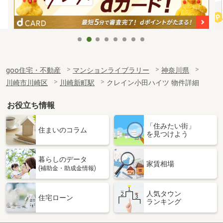
goo住宅・不動産
マンションライブラリー
神奈川県
川崎市川崎区
川崎新町駅
クレイン小田ハイツ 物件詳細
お役立ち情報
「住みたい街」
住まいのコラム
を見つけよう
暮らしのデータ
家賃相場
(補助金・助成金情報)
人気タウン
住宅ローン
ランキング