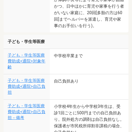
かつ、日中ほかに育児や家事を行う者
がいない家庭に、20回[多胎の方は60
回]までヘルパーを派遣し、育児や家
事のお手伝いを行う)。
子ども・学生等医療
子ども・学生等医療
中学校卒業まで
費助成<通院>対象年
齢
子ども・学生等医療
自己負担あり
費助成<通院>自己負
担
子ども・学生等医療
小学校4年生から中学校3年生は、受
費助成<通院>自己負
診1回ごとに500円までの自己負担あ
担－備考
り。院外処方の調剤は自己負担なし。
保護者が市民税所得割非課税の場合、