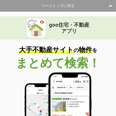
ページトップに戻る
goo住宅・不動産
アプリ
大手不動産サイト
物件
の
を
まとめて検索！