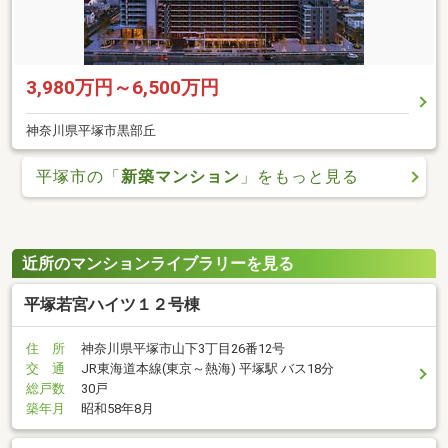
3,980万円～6,500万円
神奈川県平塚市黒部丘
平塚市の「
新築マンション
」をもっと見る
近所のマンションライブラリーを見る
平塚若宮ハイツ１２号棟
住 所
神奈川県平塚市山下3丁目26番12号
交 通
JR東海道本線(東京～熱海) 平塚駅 バス18分
総戸数
30戸
築年月
昭和58年8月