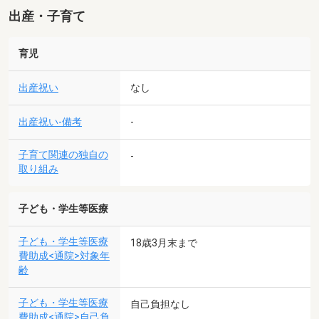
出産・子育て
育児
出産祝い
なし
出産祝い-備考
-
子育て関連の独自の
-
取り組み
子ども・学生等医療
子ども・学生等医療
18歳3月末まで
費助成<通院>対象年
齢
子ども・学生等医療
自己負担なし
費助成<通院>自己負