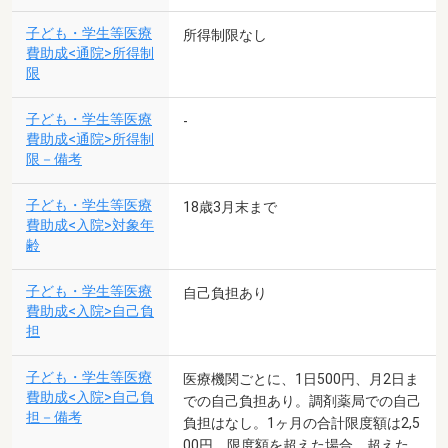
子ども・学生等医療
所得制限なし
費助成<通院>所得制
限
子ども・学生等医療
-
費助成<通院>所得制
限－備考
子ども・学生等医療
18歳3月末まで
費助成<入院>対象年
齢
子ども・学生等医療
自己負担あり
費助成<入院>自己負
担
子ども・学生等医療
医療機関ごとに、1日500円、月2日ま
費助成<入院>自己負
での自己負担あり。調剤薬局での自己
担－備考
負担はなし。1ヶ月の合計限度額は2,5
00円。限度額を超えた場合、超えた