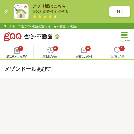
アプリ版はこちら
開く
複数社の物件を探せる！
NTTグループ運営の不動産総合サイト goo住宅・不動産
0
0
0
0
最近検索した条件
最近見た物件
保存した条件
お気に入り
メゾンドールあびこ