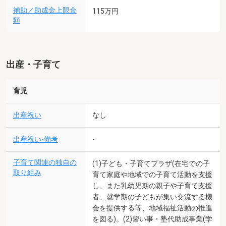
補助／助成金上限金
115万円
額
出産・子育て
育児
出産祝い
なし
出産祝い-備考
-
子育て関連の独自の
(1)子ども・子育てプラザ(在宅での子
取り組み
育て家庭や地域での子育て活動を支援
し、また乳幼児期の親子や子育て支援
者、就学期の子どもが集い交流する機
会を提供する等、地域福祉活動の推進
を図る)。(2)習い事・塾代助成事業(学