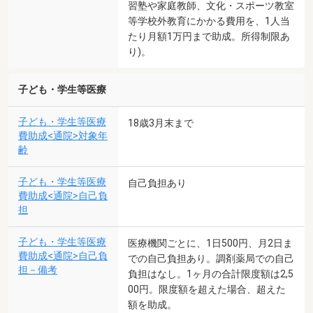
習塾や家庭教師、文化・スポーツ教室
等学校外教育にかかる費用を、1人当
たり月額1万円まで助成。所得制限あ
り)。
子ども・学生等医療
子ども・学生等医療
18歳3月末まで
費助成<通院>対象年
齢
子ども・学生等医療
自己負担あり
費助成<通院>自己負
担
子ども・学生等医療
医療機関ごとに、1日500円、月2日ま
費助成<通院>自己負
での自己負担あり。調剤薬局での自己
担－備考
負担はなし。1ヶ月の合計限度額は2,5
00円。限度額を超えた場合、超えた
額を助成。