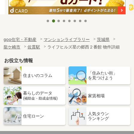
goo住宅・不動産
マンションライブラリー
茨城県
龍ケ崎市
佐貫駅
ライフヒルズ星の郷西２番館 物件詳細
お役立ち情報
「住みたい街」
住まいのコラム
を見つけよう
暮らしのデータ
家賃相場
(補助金・助成金情報)
人気タウン
住宅ローン
ランキング