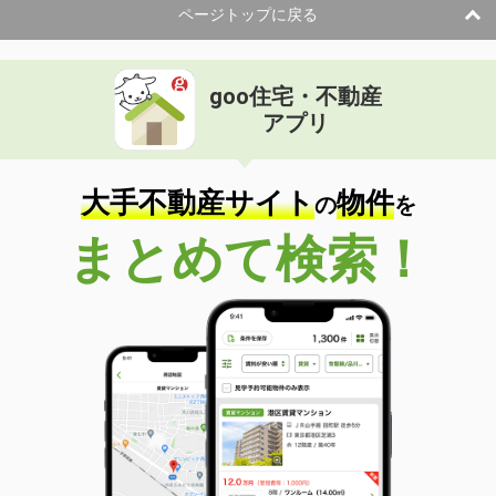
ページトップに戻る
goo住宅・不動産
アプリ
大手不動産サイト
物件
の
を
まとめて検索！