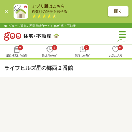
アプリ版はこちら
開く
複数社の物件を探せる！
NTTグループ運営の不動産総合サイト goo住宅・不動産
0
0
0
0
最近検索した条件
最近見た物件
保存した条件
お気に入り
ライフヒルズ星の郷西２番館