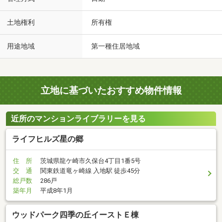
土地権利
所有権
用途地域
第一種住居地域
立地に基づいたおすすめ物件情報
近所のマンションライブラリーを見る
ライフヒルズ星の郷
住 所
茨城県龍ケ崎市久保台4丁目1番5号
交 通
関東鉄道竜ヶ崎線 入地駅 徒歩45分
総戸数
286戸
築年月
平成8年1月
ウッドパーク四季の丘イーストＥ棟