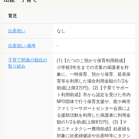
育児
出産祝い
なし
出産祝い-備考
-
子育て関連の独自の
(1)【たつのこ預かり保育利用助成】
取り組み
小学校3年生までの児童の保護者を対
象に、一時保育、預かり保育、延長保
育等を利用した場合利用金額の1/2を
助成(上限3万円)。(2)【子育てサポー
ト利用助成】市から認定を受けた市内
NPO団体で行う保育支援や、龍ケ崎市
ファミリーサポートセンター会員によ
る援助活動を利用した保護者に利用金
額の1/2を助成(上限8万円)。(3)【マ
タニティタクシー費用助成】妊産婦を
対象に妊産婦健診や出産時等にタクシ