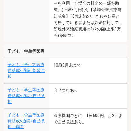
ーを利用した場合の料金の一部を助
成。(上限3万円)(4)【禁煙外来治療費
助成金】18歳未満のこどもや妊婦と
同居している者または妊婦に対して、
禁煙外来治療費用の1/2の額(上限1万
円)を助成。
子ども・学生等医療
子ども・学生等医療
18歳3月末まで
費助成<通院>対象年
齢
子ども・学生等医療
自己負担あり
費助成<通院>自己負
担
子ども・学生等医療
医療機関ごとに、1日600円、月2回ま
費助成<通院>自己負
で自己負担あり。
担－備考