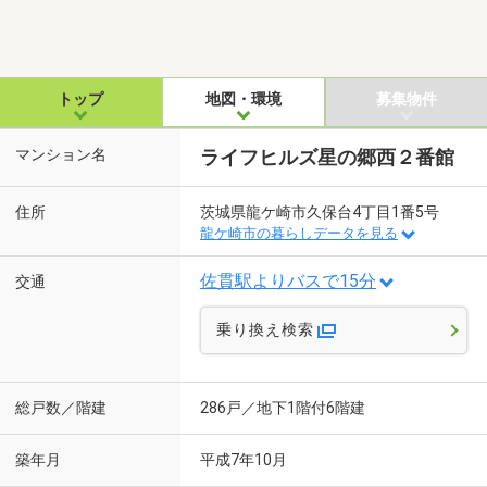
トップ
地図・環境
募集物件
マンション名
ライフヒルズ星の郷西２番館
住所
茨城県龍ケ崎市久保台4丁目1番5号
龍ケ崎市の暮らしデータを見る
佐貫駅よりバスで15分
交通
乗り換え検索
総戸数／階建
286戸／地下1階付6階建
築年月
平成7年10月