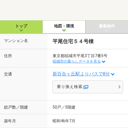
トップ
地図・環境
募集物件
マンション名
平尾住宅５４号棟
住所
東京都稲城市平尾3丁目7番5号
稲城市の暮らしデータを見る
新百合ヶ丘駅よりバスで8分
交通
乗り換え検索
総戸数／階建
50戸／5階建
築年月
昭和46年7月