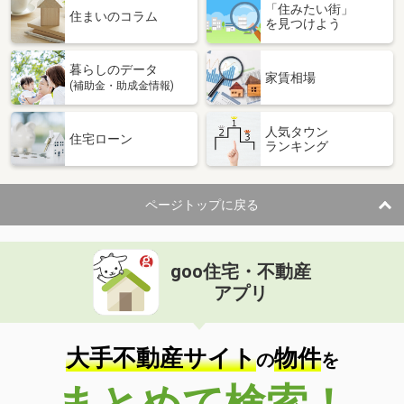
「住みたい街」
住まいのコラム
を見つけよう
暮らしのデータ
家賃相場
(補助金・助成金情報)
人気タウン
住宅ローン
ランキング
ページトップに戻る
goo住宅・不動産
アプリ
大手不動産サイト
物件
の
を