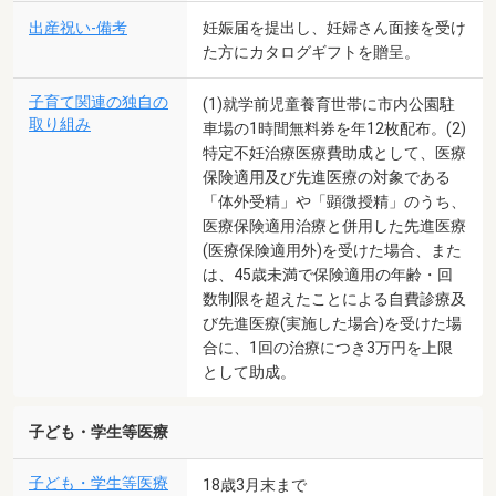
出産祝い-備考
妊娠届を提出し、妊婦さん面接を受け
た方にカタログギフトを贈呈。
子育て関連の独自の
(1)就学前児童養育世帯に市内公園駐
取り組み
車場の1時間無料券を年12枚配布。(2)
特定不妊治療医療費助成として、医療
保険適用及び先進医療の対象である
「体外受精」や「顕微授精」のうち、
医療保険適用治療と併用した先進医療
(医療保険適用外)を受けた場合、また
は、45歳未満で保険適用の年齢・回
数制限を超えたことによる自費診療及
び先進医療(実施した場合)を受けた場
合に、1回の治療につき3万円を上限
として助成。
子ども・学生等医療
子ども・学生等医療
18歳3月末まで