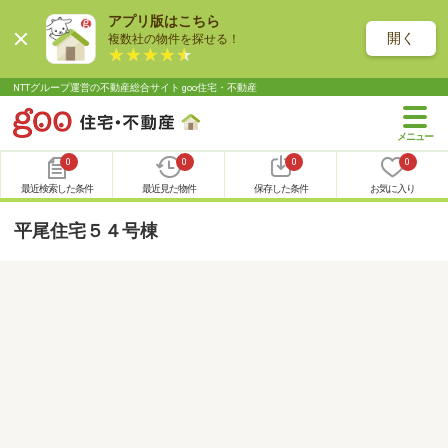
アプリ版はこちら
開く
複数社の物件を探せる！
NTTグループ運営の不動産総合サイト goo住宅・不動産
0
0
0
0
最近検索した条件
最近見た物件
保存した条件
お気に入り
平尾住宅５４号棟