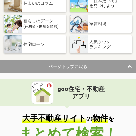
「住みたい街」
住まいのコラム
を見つけよう
暮らしのデータ
家賃相場
(補助金・助成金情報)
人気タウン
住宅ローン
ランキング
ページトップに戻る
goo住宅・不動産
アプリ
大手不動産サイト
物件
の
を
まとめて検索！