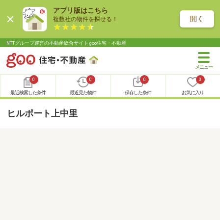
アプリ版はこちら
開く
複数社の物件を探せる！
NTTグループ運営の不動産総合サイト goo住宅・不動産
0
0
0
0
最近検索した条件
最近見た物件
保存した条件
お気に入り
ヒルポート上中里