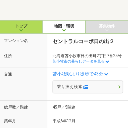
トップ
地図・環境
募集物件
マンション名
セントラルコーポ日の出２
住所
北海道苫小牧市日の出町2丁目7番25号
苫小牧市の暮らしデータを見る
苫小牧駅より徒歩で43分
交通
乗り換え検索
総戸数／階建
45戸／5階建
築年月
平成6年12月