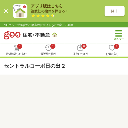
アプリ版はこちら
開く
複数社の物件を探せる！
NTTグループ運営の不動産総合サイト goo住宅・不動産
0
0
0
0
最近検索した条件
最近見た物件
保存した条件
お気に入り
セントラルコーポ日の出２