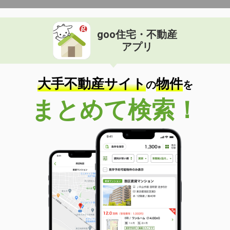
goo住宅・不動産
アプリ
大手不動産サイト
物件
の
を
まとめて検索！