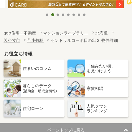
goo住宅・不動産
マンションライブラリー
北海道
苫小牧市
苫小牧駅
セントラルコーポ日の出２ 物件詳細
お役立ち情報
「住みたい街」
住まいのコラム
を見つけよう
暮らしのデータ
家賃相場
(補助金・助成金情報)
人気タウン
住宅ローン
ランキング
ページトップに戻る