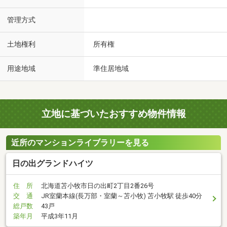
管理方式
土地権利
所有権
用途地域
準住居地域
立地に基づいたおすすめ物件情報
近所のマンションライブラリーを見る
日の出グランドハイツ
住 所
北海道苫小牧市日の出町2丁目2番26号
交 通
JR室蘭本線(長万部・室蘭～苫小牧) 苫小牧駅 徒歩40分
総戸数
43戸
築年月
平成3年11月