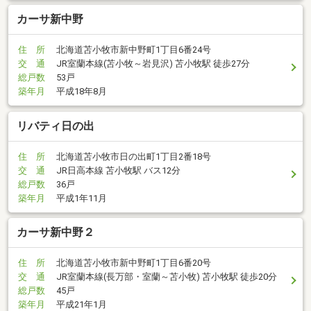
カーサ新中野
住 所
北海道苫小牧市新中野町1丁目6番24号
交 通
JR室蘭本線(苫小牧～岩見沢) 苫小牧駅 徒歩27分
総戸数
53戸
築年月
平成18年8月
リバティ日の出
住 所
北海道苫小牧市日の出町1丁目2番18号
交 通
JR日高本線 苫小牧駅 バス12分
総戸数
36戸
築年月
平成1年11月
カーサ新中野２
住 所
北海道苫小牧市新中野町1丁目6番20号
交 通
JR室蘭本線(長万部・室蘭～苫小牧) 苫小牧駅 徒歩20分
総戸数
45戸
築年月
平成21年1月