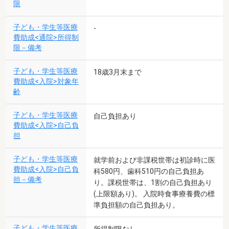
限
子ども・学生等医療
-
費助成<通院>所得制
限－備考
子ども・学生等医療
18歳3月末まで
費助成<入院>対象年
齢
子ども・学生等医療
自己負担あり
費助成<入院>自己負
担
子ども・学生等医療
就学前および非課税世帯は初診時に医
費助成<入院>自己負
科580円、歯科510円の自己負担あ
担－備考
り。課税世帯は、1割の自己負担あり
(上限額あり)。 入院時食事療養費の標
準負担額の自己負担あり。
子ども・学生等医療