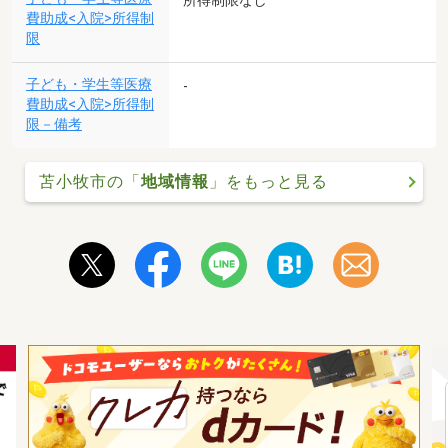
所得制限なし
費助成<入院>所得制
限
子ども・学生等医療
-
費助成<入院>所得制
限－備考
苫小牧市の「
地域情報
」をもっと見る