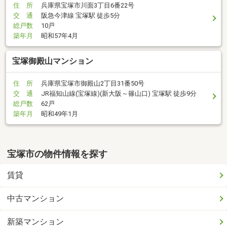
住 所
兵庫県宝塚市川面3丁目6番22号
交 通
阪急今津線 宝塚駅 徒歩5分
総戸数
10戸
築年月
昭和57年4月
宝塚御殿山マンション
住 所
兵庫県宝塚市御殿山2丁目31番50号
交 通
JR福知山線(宝塚線)(新大阪～篠山口) 宝塚駅 徒歩9分
総戸数
62戸
築年月
昭和49年1月
宝塚市の物件情報を探す
賃貸
中古マンション
新築マンション