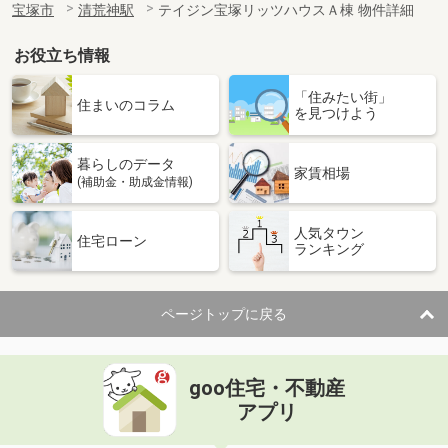
宝塚市
清荒神駅
テイジン宝塚リッツハウスＡ棟 物件詳細
お役立ち情報
「住みたい街」
住まいのコラム
を見つけよう
暮らしのデータ
家賃相場
(補助金・助成金情報)
人気タウン
住宅ローン
ランキング
ページトップに戻る
goo住宅・不動産
アプリ