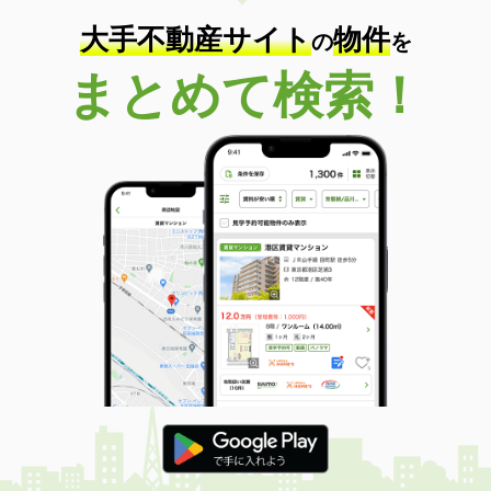
大手不動産サイト
物件
の
を
まとめて検索！