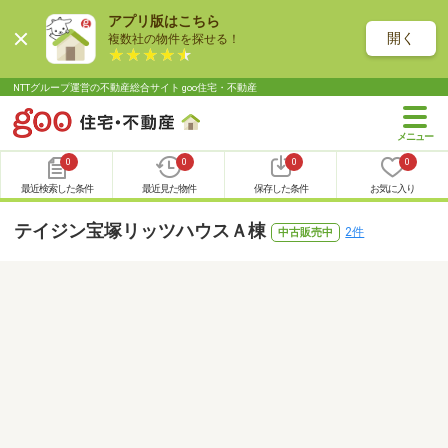
アプリ版はこちら
開く
複数社の物件を探せる！
NTTグループ運営の不動産総合サイト goo住宅・不動産
0
0
0
0
最近検索した条件
最近見た物件
保存した条件
お気に入り
テイジン宝塚リッツハウスＡ棟
2件
中古販売中