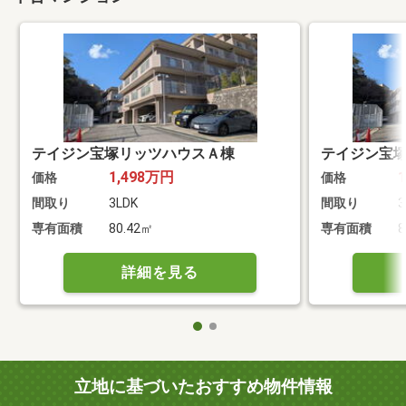
テイジン宝塚リッツハウスＡ棟
テイジン宝
1,498万円
価格
価格
間取り
3LDK
間取り
3
専有面積
80.42㎡
専有面積
8
詳細を見る
立地に基づいたおすすめ物件情報