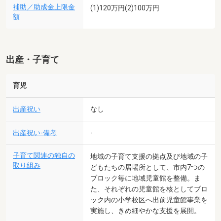
補助／助成金上限金
(1)120万円(2)100万円
額
出産・子育て
育児
出産祝い
なし
出産祝い-備考
-
子育て関連の独自の
地域の子育て支援の拠点及び地域の子
取り組み
どもたちの居場所として、市内7つの
ブロック毎に地域児童館を整備。ま
た、それぞれの児童館を核としてブロ
ック内の小学校区へ出前児童館事業を
実施し、きめ細やかな支援を展開。