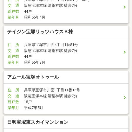
交 通
阪急宝塚本線 清荒神駅 徒歩7分
総戸数
44戸
築年月
昭和56年4月
テイジン宝塚リッツハウスＢ棟
住 所
兵庫県宝塚市川面4丁目1番81号
交 通
阪急宝塚本線 清荒神駅 徒歩7分
総戸数
44戸
築年月
昭和56年3月
アムール宝塚オトゥール
住 所
兵庫県宝塚市川面3丁目11番15号
交 通
阪急宝塚本線 清荒神駅 徒歩7分
総戸数
18戸
築年月
平成7年5月
日興宝塚東スカイマンション