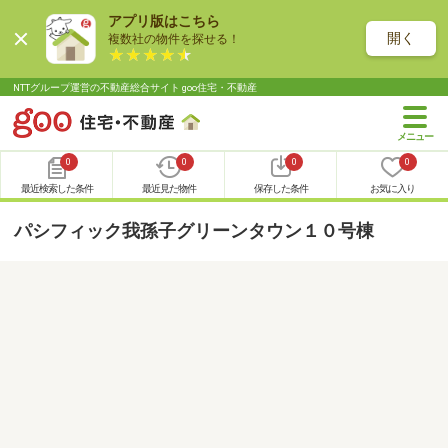
アプリ版はこちら
開く
複数社の物件を探せる！
NTTグループ運営の不動産総合サイト goo住宅・不動産
0
0
0
0
最近検索した条件
最近見た物件
保存した条件
お気に入り
パシフィック我孫子グリーンタウン１０号棟