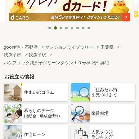
goo住宅・不動産
マンションライブラリー
千葉県
我孫子市
我孫子駅
パシフィック我孫子グリーンタウン１０号棟 物件詳細
お役立ち情報
「住みたい街」
住まいのコラム
を見つけよう
暮らしのデータ
家賃相場
(補助金・助成金情報)
人気タウン
住宅ローン
ランキング