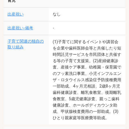
育児
出産祝い
なし
出産祝い-備考
-
子育て関連の独自の
(1)子育てに関するイベントや講習会
取り組み
を企業や歯科医師会等と共催したり短
時間託児サービスを市民団体と共催す
る等の子育て支援策。(2)産婦健康診
査、産後ケア事業、幼稚園・保育園で
のフッ素洗口事業、小児インフルエン
ザ・ロタウイルス感染症予防接種費用
一部助成、4ヶ月児相談、2歳8ヶ月児
歯科健康診査、離乳食教室、後期離乳
食教室、5歳児健康診査、親っこ歯科
健康診査、ホールボディカウンタ助
成、甲状腺検査費用の一部助成。(3)
ひとり親家庭等医療費等助成。