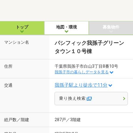
トップ
地図・環境
募集物件
マンション名
パシフィック我孫子グリーン
タウン１０号棟
住所
千葉県我孫子市白山3丁目8番10号
我孫子市の暮らしデータを見る
我孫子駅より徒歩で11分
交通
乗り換え検索
総戸数／階建
287戸／3階建