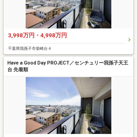
3,998万円・4,998万円
千葉県我孫子市柴崎台４
Have a Good Day PROJECT／センチュリー我孫子天王
台 先着順