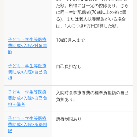
た額。所得には一定の控除あり。さら
に同一生計配偶者(70歳以上の者に限
る)。または老人扶養親族がいる場合
は、1人につき6万円加算した額。
子ども・学生等医療
18歳3月末まで
費助成<入院>対象年
齢
子ども・学生等医療
自己負担なし
費助成<入院>自己負
担
子ども・学生等医療
入院時食事療養費の標準負担額の自己
費助成<入院>自己負
負担あり。
担－備考
子ども・学生等医療
所得制限あり
費助成<入院>所得制
限