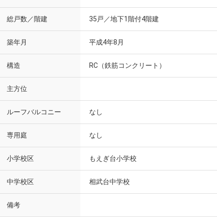
総戸数／階建
35戸／地下1階付4階建
築年月
平成4年8月
構造
RC（鉄筋コンクリート）
主方位
ルーフバルコニー
なし
専用庭
なし
小学校区
もえぎ台小学校
中学校区
相武台中学校
備考