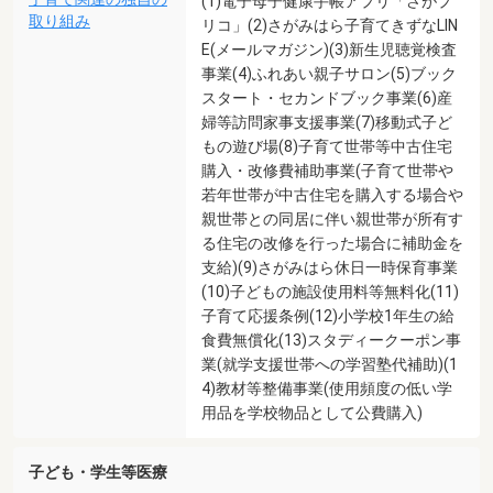
(1)電子母子健康手帳アプリ「さがプ
取り組み
リコ」(2)さがみはら子育てきずなLIN
E(メールマガジン)(3)新生児聴覚検査
事業(4)ふれあい親子サロン(5)ブック
スタート・セカンドブック事業(6)産
婦等訪問家事支援事業(7)移動式子ど
もの遊び場(8)子育て世帯等中古住宅
購入・改修費補助事業(子育て世帯や
若年世帯が中古住宅を購入する場合や
親世帯との同居に伴い親世帯が所有す
る住宅の改修を行った場合に補助金を
支給)(9)さがみはら休日一時保育事業
(10)子どもの施設使用料等無料化(11)
子育て応援条例(12)小学校1年生の給
食費無償化(13)スタディークーポン事
業(就学支援世帯への学習塾代補助)(1
4)教材等整備事業(使用頻度の低い学
用品を学校物品として公費購入)
子ども・学生等医療