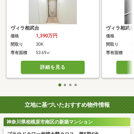
ヴィラ相武台
ヴィラ相武
1,390万円
価格
価格
間取り
3DK
間取り
3
専有面積
53.69㎡
専有面積
5
詳細を見る
立地に基づいたおすすめ物件情報
神奈川県相模原市南区の新築マンション