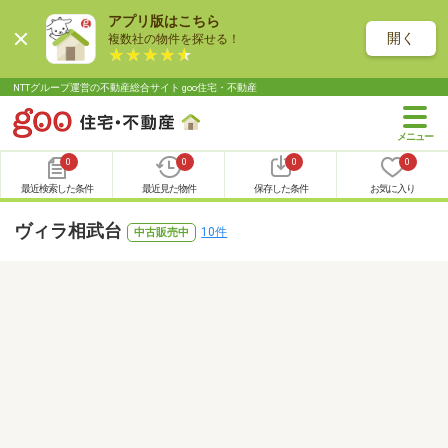
アプリ版はこちら
開く
複数社の物件を探せる！
NTTグループ運営の不動産総合サイト goo住宅・不動産
0
0
0
0
最近検索した条件
最近見た物件
保存した条件
お気に入り
ヴィラ相武台
10件
中古販売中