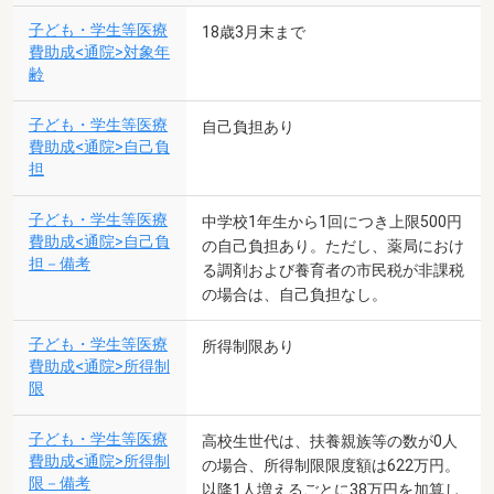
子ども・学生等医療
18歳3月末まで
費助成<通院>対象年
齢
子ども・学生等医療
自己負担あり
費助成<通院>自己負
担
子ども・学生等医療
中学校1年生から1回につき上限500円
費助成<通院>自己負
の自己負担あり。ただし、薬局におけ
担－備考
る調剤および養育者の市民税が非課税
の場合は、自己負担なし。
子ども・学生等医療
所得制限あり
費助成<通院>所得制
限
子ども・学生等医療
高校生世代は、扶養親族等の数が0人
費助成<通院>所得制
の場合、所得制限限度額は622万円。
限－備考
以降1人増えるごとに38万円を加算し