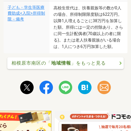
子ども・学生等医療
高校生世代は、扶養親族等の数が0人
費助成<入院>所得制
の場合、所得制限限度額は622万円。
限－備考
以降1人増えるごとに38万円を加算し
た額。所得には一定の控除あり。さら
に同一生計配偶者(70歳以上の者に限
る)。または老人扶養親族がいる場合
は、1人につき6万円加算した額。
相模原市南区の「
地域情報
」をもっと見る