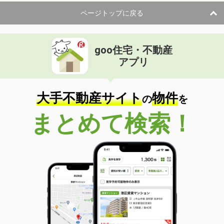
ページトップに戻る
goo住宅・不動産
アプリ
大手不動産サイト
物件
の
を
まとめて検索！