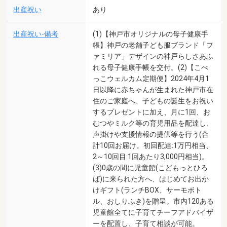
出産祝い
あり
出産祝い-備考
(1)【神戸市オリジナルの母子健康手
帳】神戸の老舗子ども服ブランド「フ
ァミリア」デザインの神戸らしさあふ
れる母子健康手帳を交付。(2)【こべ
っこウェルカム定期便】2024年4月1
日以降に赤ちゃんが生まれた神戸市在
住のご家庭へ、子どもの誕生をお祝い
するプレゼントに加え、月に1回、お
むつやミルク等の育児用品を配達し、
声掛けや支援情報の提供等を行う(合
計10回お届け。初回配達:1万円相当、
2～10回目:1回あたり3,000円相当)。
(3)0歳の間に児童館(こどもっとひろ
ば)に来られた方へ、はじめてお出か
けギフト(ランチBOX、サーモボト
ル、おしりふき)を贈呈。市内120ある
児童館全てに子育てチーフアドバイザ
ーを配置し、子育て相談が可能。