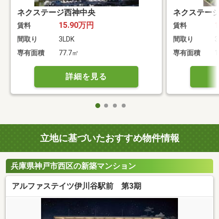
ネクステージ西神中央
ネクステー
15.90万円
賃料
賃料
間取り
3LDK
間取り
3
専有面積
77.7㎡
専有面積
1
詳細を見る
立地に基づいたおすすめ物件情報
兵庫県神戸市西区の新築マンション
アルファステイツ伊川谷駅前 第3期