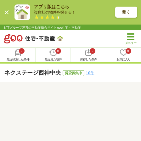
アプリ版はこちら
開く
複数社の物件を探せる！
NTTグループ運営の不動産総合サイト goo住宅・不動産
0
0
0
0
最近検索した条件
最近見た物件
保存した条件
お気に入り
ネクステージ西神中央
10件
賃貸募集中