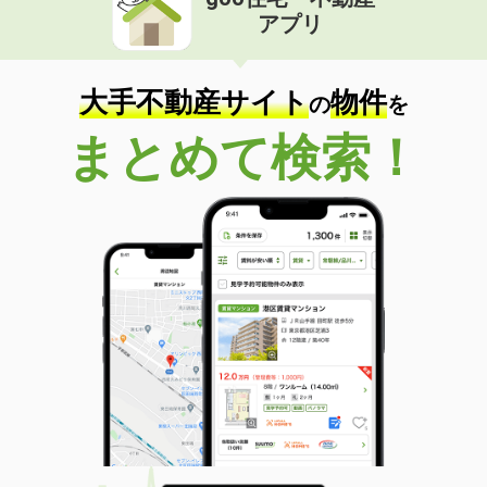
アプリ
大手不動産サイト
物件
の
を
まとめて検索！