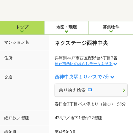
トップ
地図・環境
募集物件
マンション名
ネクステージ西神中央
住所
兵庫県神戸市西区樫野台5丁目2番
神戸市西区の暮らしデータを見る
西神中央駅よりバスで7分
交通
乗り換え検索
春日台2丁目バス停より（徒歩）で3分
総戸数／階建
428戸／地下1階付22階建
築年月
平成5年3月