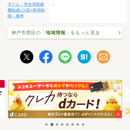
子ども・学生等医療
-
費助成<入院>所得制
限－備考
神戸市西区の「
地域情報
」をもっと見る