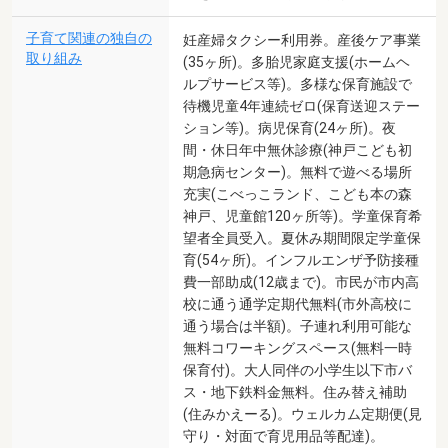
子育て関連の独自の
妊産婦タクシー利用券。産後ケア事業
取り組み
(35ヶ所)。多胎児家庭支援(ホームヘ
ルプサービス等)。多様な保育施設で
待機児童4年連続ゼロ(保育送迎ステー
ション等)。病児保育(24ヶ所)。夜
間・休日年中無休診療(神戸こども初
期急病センター)。無料で遊べる場所
充実(こべっこランド、こども本の森
神戸、児童館120ヶ所等)。学童保育希
望者全員受入。夏休み期間限定学童保
育(54ヶ所)。インフルエンザ予防接種
費一部助成(12歳まで)。市民が市内高
校に通う通学定期代無料(市外高校に
通う場合は半額)。子連れ利用可能な
無料コワーキングスペース(無料一時
保育付)。大人同伴の小学生以下市バ
ス・地下鉄料金無料。住み替え補助
(住みかえーる)。ウェルカム定期便(見
守り・対面で育児用品等配達)。