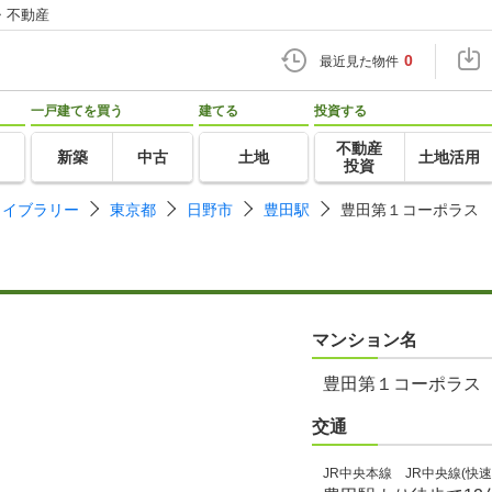
・不動産
0
最近見た物件
一戸建てを買う
建てる
投資する
不動産
新築
中古
土地
土地活用
投資
ライブラリー
東京都
日野市
豊田駅
豊田第１コーポラス
マンション名
豊田第１コーポラス
交通
JR中央本線 JR中央線(快速