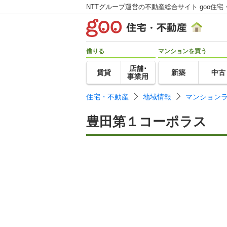
NTTグループ運営の不動産総合サイト goo住宅
借りる
マンションを買う
店舗･
賃貸
新築
中古
事業用
住宅・不動産
地域情報
マンション
豊田第１コーポラス