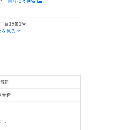
分
乗り換え検索
丁目15番1号
タを見る
6階建
鉄骨造
なし