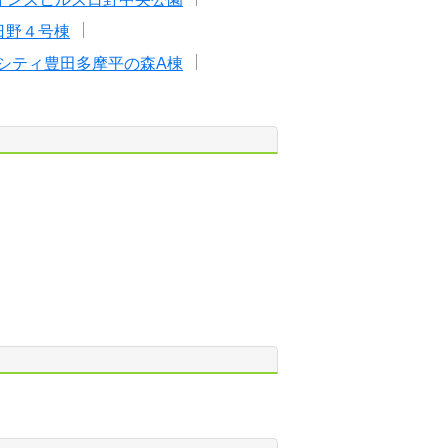
日野４号棟
シティ豊田多摩平の森A棟