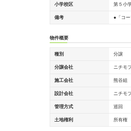
小学校区
第５小
備考
●「コー
物件概要
種別
分譲
分譲会社
ニチモ
施工会社
熊谷組
設計会社
ニチモ
管理方式
巡回
土地権利
所有権