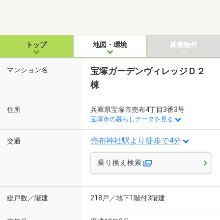
トップ
地図・環境
募集物件
マンション名
宝塚ガーデンヴィレッジＤ２
棟
住所
兵庫県宝塚市売布4丁目3番3号
宝塚市の暮らしデータを見る
売布神社駅より徒歩で4分
交通
乗り換え検索
総戸数／階建
218戸／地下1階付3階建