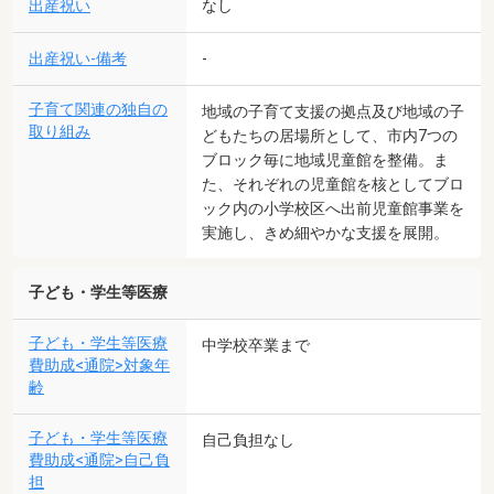
出産祝い
なし
出産祝い-備考
-
子育て関連の独自の
地域の子育て支援の拠点及び地域の子
取り組み
どもたちの居場所として、市内7つの
ブロック毎に地域児童館を整備。ま
た、それぞれの児童館を核としてブロ
ック内の小学校区へ出前児童館事業を
実施し、きめ細やかな支援を展開。
子ども・学生等医療
子ども・学生等医療
中学校卒業まで
費助成<通院>対象年
齢
子ども・学生等医療
自己負担なし
費助成<通院>自己負
担