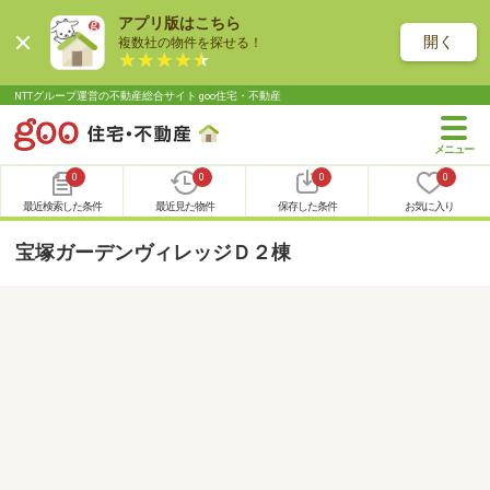
アプリ版はこちら
開く
複数社の物件を探せる！
NTTグループ運営の不動産総合サイト goo住宅・不動産
0
0
0
0
最近検索した条件
最近見た物件
保存した条件
お気に入り
宝塚ガーデンヴィレッジＤ２棟