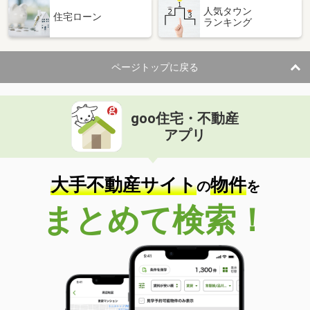
人気タウン
住宅ローン
ランキング
ページトップに戻る
goo住宅・不動産
アプリ
大手不動産サイト
物件
の
を
まとめて検索！