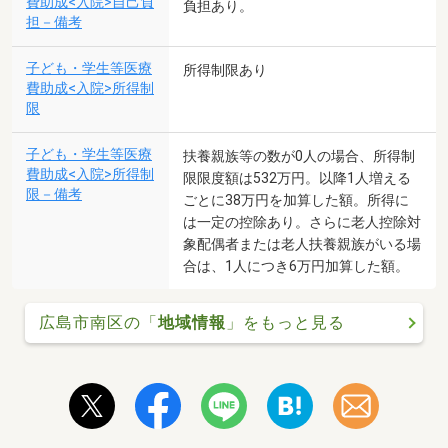
費助成<入院>自己負
負担あり。
担－備考
子ども・学生等医療
所得制限あり
費助成<入院>所得制
限
子ども・学生等医療
扶養親族等の数が0人の場合、所得制
費助成<入院>所得制
限限度額は532万円。以降1人増える
限－備考
ごとに38万円を加算した額。所得に
は一定の控除あり。さらに老人控除対
象配偶者または老人扶養親族がいる場
合は、1人につき6万円加算した額。
広島市南区の「
地域情報
」をもっと見る