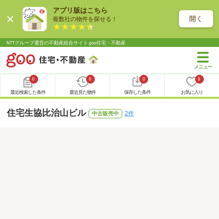
アプリ版はこちら
開く
複数社の物件を探せる！
NTTグループ運営の不動産総合サイト goo住宅・不動産
0
0
0
0
最近検索した条件
最近見た物件
保存した条件
お気に入り
住宅生協比治山ビル
2件
中古販売中