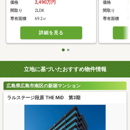
2,490万円
価格
価格
間取り
2LDK
間取り
2
専有面積
69.2㎡
専有面積
6
詳細を見る
立地に基づいたおすすめ物件情報
広島県広島市南区の新築マンション
ラルステージ段原 THE MiD 第3期