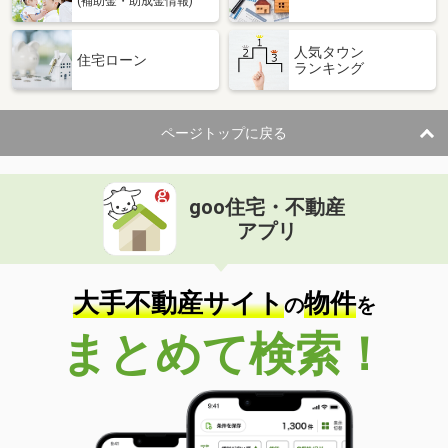
(補助金・助成金情報)
人気タウン
住宅ローン
ランキング
ページトップに戻る
goo住宅・不動産
アプリ
大手不動産サイト
物件
の
を
まとめて検索！