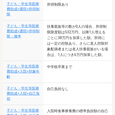
子ども・学生等医療
所得制限あり
費助成<通院>所得制
限
子ども・学生等医療
扶養親族等の数が0人の場合、所得制
費助成<通院>所得制
限限度額は532万円。以降1人増える
限－備考
ごとに38万円を加算した額。所得に
は一定の控除あり。さらに老人控除対
象配偶者または老人扶養親族がいる場
合は、1人につき6万円加算した額。
子ども・学生等医療
中学校卒業まで
費助成<入院>対象年
齢
子ども・学生等医療
自己負担なし
費助成<入院>自己負
担
子ども・学生等医療
入院時食事療養費の標準負担額の自己