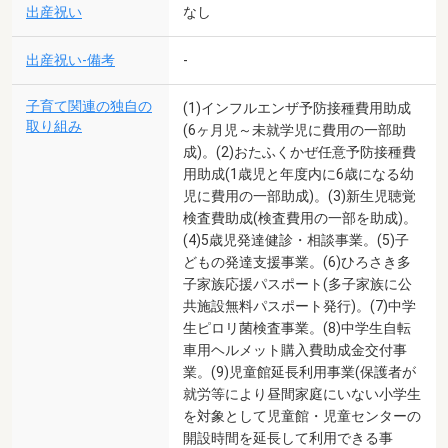
出産祝い
なし
出産祝い-備考
-
子育て関連の独自の
(1)インフルエンザ予防接種費用助成
取り組み
(6ヶ月児～未就学児に費用の一部助
成)。(2)おたふくかぜ任意予防接種費
用助成(1歳児と年度内に6歳になる幼
児に費用の一部助成)。(3)新生児聴覚
検査費助成(検査費用の一部を助成)。
(4)5歳児発達健診・相談事業。(5)子
どもの発達支援事業。(6)ひろさき多
子家族応援パスポート(多子家族に公
共施設無料パスポート発行)。(7)中学
生ピロリ菌検査事業。(8)中学生自転
車用ヘルメット購入費助成金交付事
業。(9)児童館延長利用事業(保護者が
就労等により昼間家庭にいない小学生
を対象として児童館・児童センターの
開設時間を延長して利用できる事