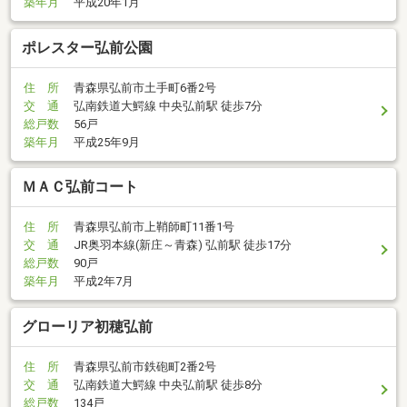
築年月
平成20年1月
ポレスター弘前公園
住 所
青森県弘前市土手町6番2号
交 通
弘南鉄道大鰐線 中央弘前駅 徒歩7分
総戸数
56戸
築年月
平成25年9月
ＭＡＣ弘前コート
住 所
青森県弘前市上鞘師町11番1号
交 通
JR奥羽本線(新庄～青森) 弘前駅 徒歩17分
総戸数
90戸
築年月
平成2年7月
グローリア初穂弘前
住 所
青森県弘前市鉄砲町2番2号
交 通
弘南鉄道大鰐線 中央弘前駅 徒歩8分
総戸数
134戸