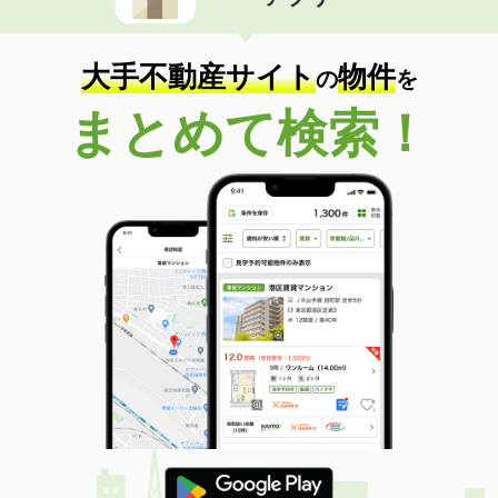
大手不動産サイト
物件
の
を
まとめて検索！