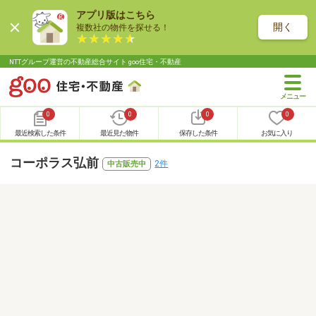
アプリ版はこちら
開く
複数社の物件を探せる！
NTTグループ運営の不動産総合サイト goo住宅・不動産
0
0
0
0
最近検索した条件
最近見た物件
保存した条件
お気に入り
コーポラス弘前
2件
中古販売中