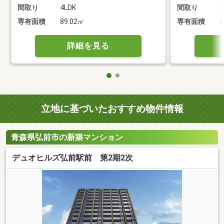
間取り
4LDK
間取り
4
専有面積
89.02㎡
専有面積
8
詳細を見る
立地に基づいたおすすめ物件情報
青森県弘前市の新築マンション
デュオヒルズ弘前駅前 第2期2次