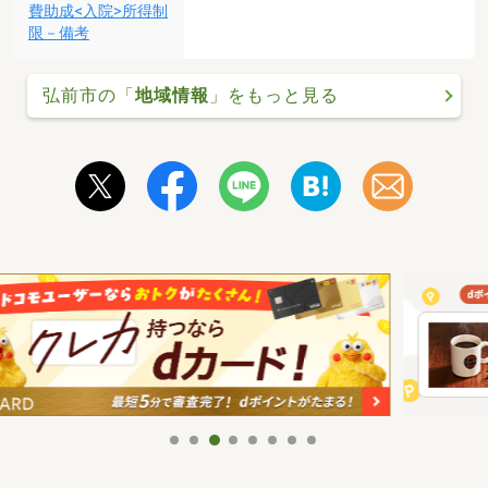
費助成<入院>所得制
限－備考
弘前市の「
地域情報
」をもっと見る