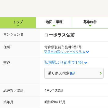
トップ
地図・環境
募集物件
マンション名
コーポラス弘前
住所
青森県弘前市徒町9番1号
弘前市の暮らしデータを見る
弘前駅より徒歩で14分
交通
乗り換え検索
総戸数／階建
4戸／13階建
築年月
昭和59年12月