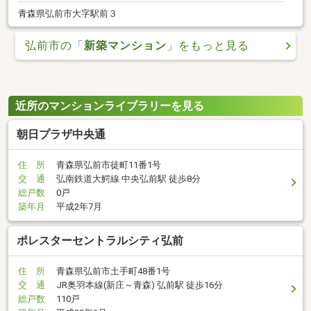
青森県弘前市大字駅前３
弘前市の「
新築マンション
」をもっと見る
近所のマンションライブラリーを見る
朝日プラザ中央通
住 所
青森県弘前市徒町11番1号
交 通
弘南鉄道大鰐線 中央弘前駅 徒歩8分
総戸数
0戸
築年月
平成2年7月
ポレスターセントラルシティ弘前
住 所
青森県弘前市土手町48番1号
交 通
JR奥羽本線(新庄～青森) 弘前駅 徒歩16分
総戸数
110戸