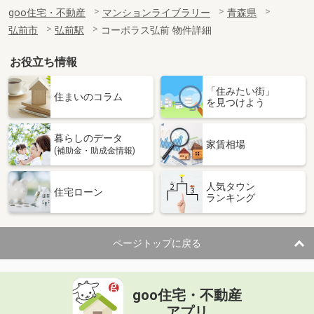
goo住宅・不動産
マンションライブラリー
青森県
弘前市
弘前駅
コーポラス弘前 物件詳細
お役立ち情報
「住みたい街」
住まいのコラム
を見つけよう
暮らしのデータ
家賃相場
(補助金・助成金情報)
人気タウン
住宅ローン
ランキング
ページトップに戻る
goo住宅・不動産
アプリ