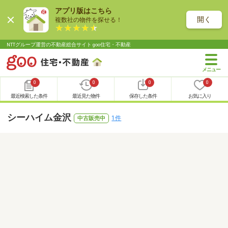
アプリ版はこちら
開く
複数社の物件を探せる！
NTTグループ運営の不動産総合サイト goo住宅・不動産
0
0
0
0
最近検索した条件
最近見た物件
保存した条件
お気に入り
シーハイム金沢
1件
中古販売中