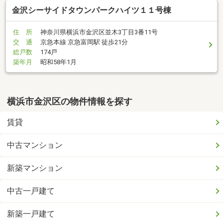
金沢シーサイドタウンパークハイツ１１号棟
住 所
神奈川県横浜市金沢区並木3丁目3番11号
交 通
京急本線 京急富岡駅 徒歩21分
総戸数
174戸
築年月
昭和58年1月
横浜市金沢区の物件情報を探す
賃貸
中古マンション
新築マンション
中古一戸建て
新築一戸建て