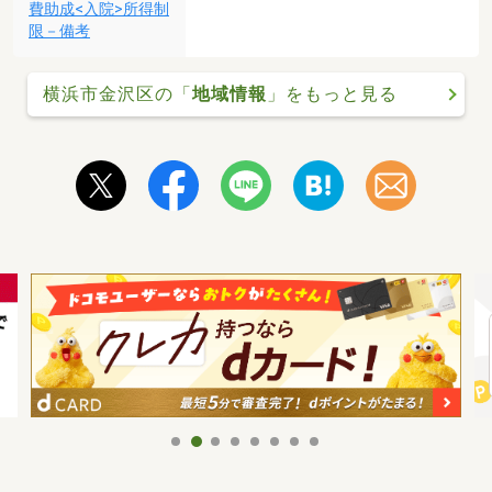
費助成<入院>所得制
限－備考
横浜市金沢区の「
地域情報
」をもっと見る