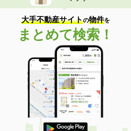
大手不動産サイト
物件
の
を
まとめて検索！