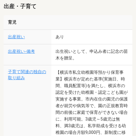
出産・子育て
育児
出産祝い
あり
出産祝い-備考
出生祝いとして、申込み者に記念の苗
木を贈呈。
子育て関連の独自の
【横浜市私立幼稚園等預かり保育事
取り組み
業】横浜市が定めた基準(実施日、時
間、職員配置等)を満たし、横浜市の
認定を受けた幼稚園・認定こども園が
実施する事業。市内在住の園児の保護
者が就労や病気等で、園の正規教育時
間の前後に家庭で保育ができない場合
に、利用可能。3歳児～5歳児は無
料、満3歳児は、私学助成を受ける幼
稚園の場合月額9,000円、新制度に移