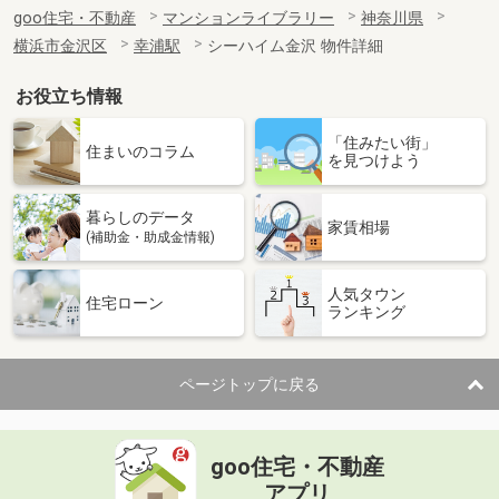
goo住宅・不動産
マンションライブラリー
神奈川県
横浜市金沢区
幸浦駅
シーハイム金沢 物件詳細
お役立ち情報
「住みたい街」
住まいのコラム
を見つけよう
暮らしのデータ
家賃相場
(補助金・助成金情報)
人気タウン
住宅ローン
ランキング
ページトップに戻る
goo住宅・不動産
アプリ