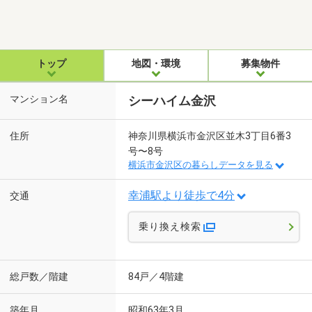
トップ
地図・環境
募集物件
マンション名
シーハイム金沢
住所
神奈川県横浜市金沢区並木3丁目6番3
号〜8号
横浜市金沢区の暮らしデータを見る
幸浦駅より徒歩で4分
交通
乗り換え検索
総戸数／階建
84戸／4階建
築年月
昭和63年3月