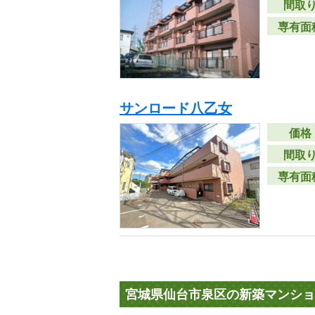
間取
専有面
サンロード八乙女
価格
間取
専有面
宮城県仙台市泉区の新築マンショ