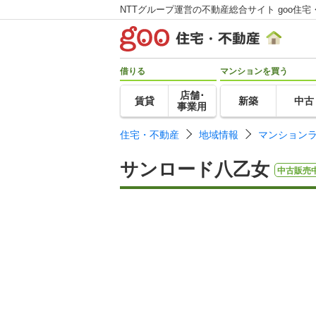
NTTグループ運営の不動産総合サイト goo住宅
借りる
マンションを買う
店舗･
賃貸
新築
中古
事業用
住宅・不動産
地域情報
マンション
サンロード八乙女
中古販売