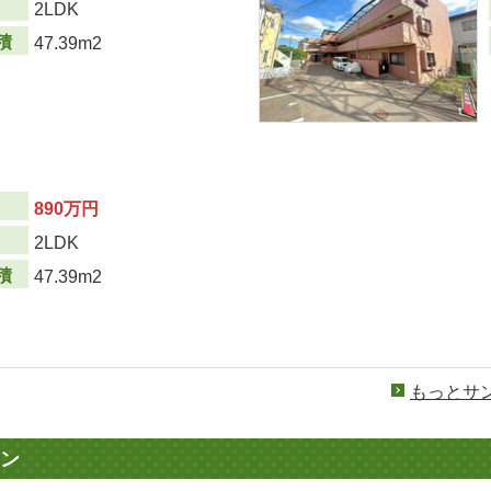
り
2LDK
積
47.39m2
890万円
り
2LDK
積
47.39m2
もっとサ
ン