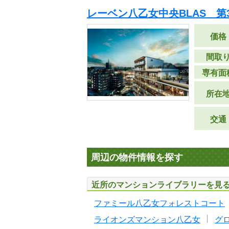
レーベン八乙女中央BLAS 第
価格
間取
専有面
所在
交通
周辺の物件情報を探す
近所のマンションライブラリーを見
ファミール八乙女フォレストコート
ライオンズマンション八乙女
グ