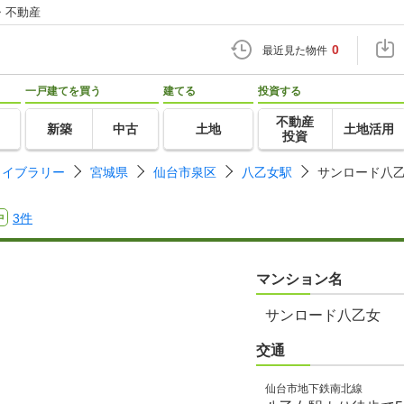
・不動産
0
最近見た物件
一戸建てを買う
建てる
投資する
不動産
新築
中古
土地
土地活用
投資
ライブラリー
宮城県
仙台市泉区
八乙女駅
サンロード八
3件
中
マンション名
サンロード八乙女
交通
仙台市地下鉄南北線