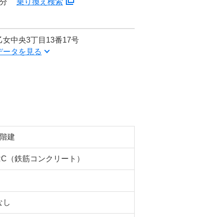
5分
乗り換え検索
女中央3丁目13番17号
データを見る
3階建
RC（鉄筋コンクリート）
なし