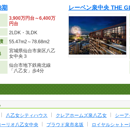
3期
レーベン泉中央 THE GL
3,900万円台～6,400万
円台
り
2LDK・3LDK
積
55.47m
2
～78.68m
2
宮城県仙台市泉区八乙
地
女中央３
仙台市地下鉄南北線
「八乙女」歩4分
る
八乙女シティハウス
クレアホームズ泉八乙女
シーア
ローリオ八乙女中央
プラウド泉市名坂
ロイヤルシャトー