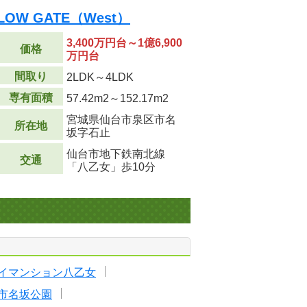
OW GATE（West）
3,400万円台～1億6,900
価格
万円台
間取り
2LDK～4LDK
専有面積
57.42m
2
～152.17m
2
宮城県仙台市泉区市名
所在地
坂字石止
仙台市地下鉄南北線
交通
「八乙女」歩10分
イマンション八乙女
市名坂公園