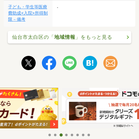
子ども・学生等医療
-
費助成<入院>所得制
限－備考
仙台市太白区の「
地域情報
」をもっと見る