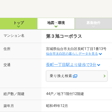
トップ
地図・環境
募集物件
マンション名
第３旭コーポラス
住所
宮城県仙台市太白区長町1丁目1番13号
仙台市太白区の暮らしデータを見る
長町一丁目駅より徒歩で3分
交通
乗り換え検索
総戸数／階建
44戸／地下1階付12階建
築年月
昭和49年12月