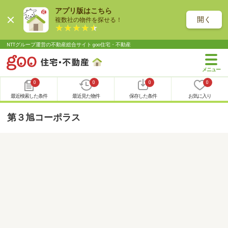
アプリ版はこちら
開く
複数社の物件を探せる！
NTTグループ運営の不動産総合サイト goo住宅・不動産
0
0
0
0
最近検索した条件
最近見た物件
保存した条件
お気に入り
第３旭コーポラス