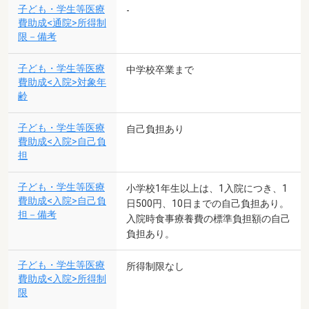
子ども・学生等医療
-
費助成<通院>所得制
限－備考
子ども・学生等医療
中学校卒業まで
費助成<入院>対象年
齢
子ども・学生等医療
自己負担あり
費助成<入院>自己負
担
子ども・学生等医療
小学校1年生以上は、1入院につき、1
費助成<入院>自己負
日500円、10日までの自己負担あり。
担－備考
入院時食事療養費の標準負担額の自己
負担あり。
子ども・学生等医療
所得制限なし
費助成<入院>所得制
限