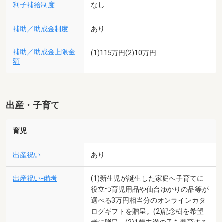
利子補給制度
なし
補助／助成金制度
あり
補助／助成金上限金
(1)115万円(2)10万円
額
出産・子育て
育児
出産祝い
あり
出産祝い-備考
(1)新生児が誕生した家庭へ子育てに
役立つ育児用品や仙台ゆかりの品等が
選べる3万円相当分のオンラインカタ
ログギフトを贈呈。(2)記念樹を希望
者に贈呈。(3)1歳未満の子を養育する