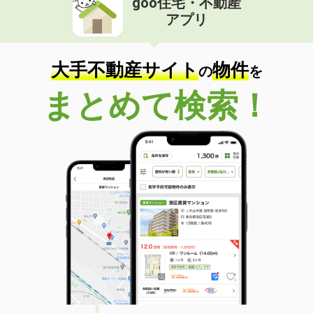
goo住宅・不動産
アプリ
大手不動産サイト
物件
の
を
まとめて検索！