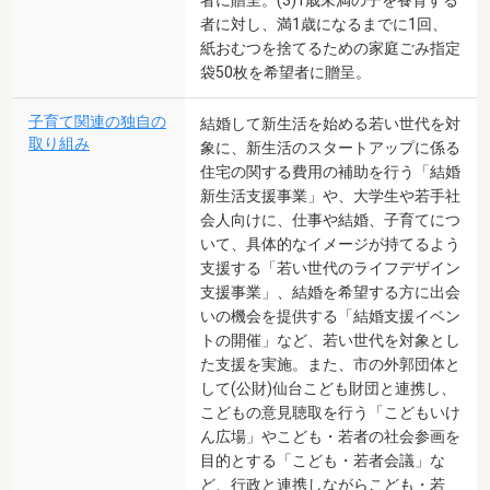
者に対し、満1歳になるまでに1回、
紙おむつを捨てるための家庭ごみ指定
袋50枚を希望者に贈呈。
子育て関連の独自の
結婚して新生活を始める若い世代を対
取り組み
象に、新生活のスタートアップに係る
住宅の関する費用の補助を行う「結婚
新生活支援事業」や、大学生や若手社
会人向けに、仕事や結婚、子育てにつ
いて、具体的なイメージが持てるよう
支援する「若い世代のライフデザイン
支援事業」、結婚を希望する方に出会
いの機会を提供する「結婚支援イベン
トの開催」など、若い世代を対象とし
た支援を実施。また、市の外郭団体と
して(公財)仙台こども財団と連携し、
こどもの意見聴取を行う「こどもいけ
ん広場」やこども・若者の社会参画を
目的とする「こども・若者会議」な
ど、行政と連携しながらこども・若