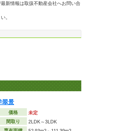
び最新情報は取扱不動産会社へお問い合
さい。
学翠景
価格
未定
間取り
2LDK～3LDK
専有面積
52.93m
2
～111.39m
2