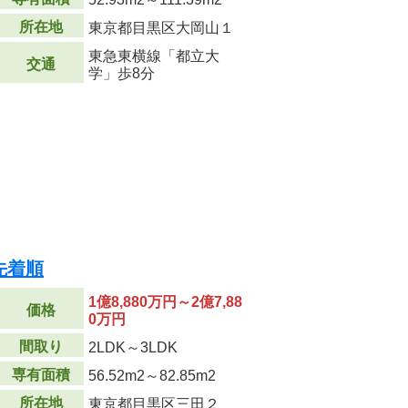
所在地
東京都目黒区大岡山１
東急東横線「都立大
交通
学」歩8分
先着順
1億8,880万円～2億7,88
価格
0万円
間取り
2LDK～3LDK
専有面積
56.52m
2
～82.85m
2
所在地
東京都目黒区三田２