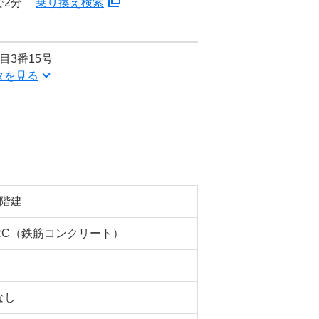
で2分
乗り換え検索
目3番15号
タを見る
7階建
RC（鉄筋コンクリート）
なし