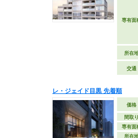
専有面
所在
交通
レ・ジェイド目黒 先着順
価格
間取
専有面
所在