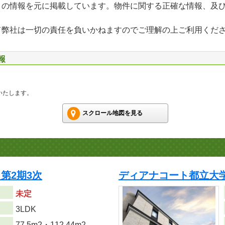
」の情報を元に掲載しています。物件に関する正確な情報、及
て弊社は一切の責任を負いかねますのでご理解の上ご利用くだ
報
いたします。
スクロール地図を見る
第2期3次
ディアナコート都立大
未定
り
3LDK
77.5m
2
・112.44m
2