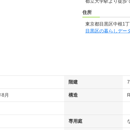
都立大学駅より徒歩
住所
東京都目黒区中根1丁
目黒区の暮らしデー
階建
年8月
構造
専用庭