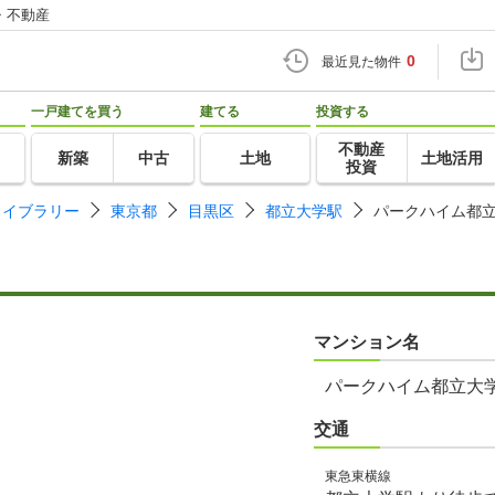
・不動産
0
最近見た物件
一戸建てを買う
建てる
投資する
不動産
新築
中古
土地
土地活用
投資
ライブラリー
東京都
目黒区
都立大学駅
パークハイム都
マンション名
パークハイム都立大
交通
東急東横線