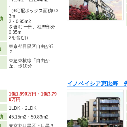
、
（※宅配ボックス面積0.3
3m
積
2
・0.95m
2
を含む[一部、柱型部分
0.35m
2
を含む]）
東京都目黒区自由が丘
地
２
東急東横線「自由が
丘」歩10分
イノベイシア恵比寿 
1億1,890万円・1億3,79
0万円
り
1LDK・2LDK
積
45.15m
2
・50.83m
2
地
東京都目黒区下目黒３