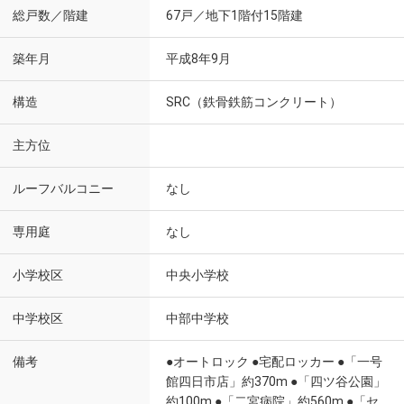
総戸数／階建
67戸／地下1階付15階建
築年月
平成8年9月
構造
SRC（鉄骨鉄筋コンクリート）
主方位
ルーフバルコニー
なし
専用庭
なし
小学校区
中央小学校
中学校区
中部中学校
備考
●オートロック ●宅配ロッカー ●「一号
館四日市店」約370m ●「四ツ谷公園」
約100m ●「二宮病院」約560m ●「セ