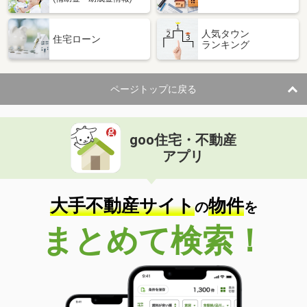
人気タウン
住宅ローン
ランキング
ページトップに戻る
goo住宅・不動産
アプリ
大手不動産サイト
物件
の
を
まとめて検索！