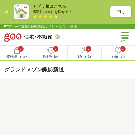
アプリ版はこちら
開く
複数社の物件を探せる！
NTTグループ運営の不動産総合サイト goo住宅・不動産
0
0
0
0
最近検索した条件
最近見た物件
保存した条件
お気に入り
グランドメゾン諏訪新道