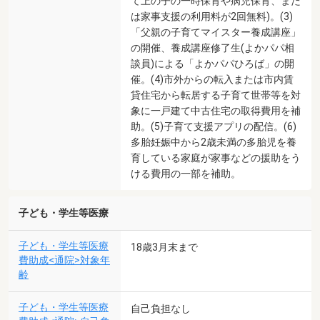
て上の子の一時保育や病児保育、また
は家事支援の利用料が2回無料)。(3)
「父親の子育てマイスター養成講座」
の開催、養成講座修了生(よかパパ相
談員)による「よかパパひろば」の開
催。(4)市外からの転入または市内賃
貸住宅から転居する子育て世帯等を対
象に一戸建て中古住宅の取得費用を補
助。(5)子育て支援アプリの配信。(6)
多胎妊娠中から2歳未満の多胎児を養
育している家庭が家事などの援助をう
ける費用の一部を補助。
子ども・学生等医療
子ども・学生等医療
18歳3月末まで
費助成<通院>対象年
齢
子ども・学生等医療
自己負担なし