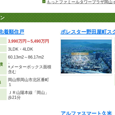
もっとファミールタワープラザ岡山
ン
 先着順住戸
ポレスター野田屋町スク
3,990万円～5,490万円
り
3LDK・4LDK
60.13m
2
～86.17m
2
、
積
※メーターボックス面積
含む
岡山県岡山市北区番町
地
１
ＪＲ山陽本線「岡山」
歩21分
アルファスマート久米 