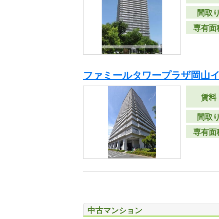
間取
専有面
ファミールタワープラザ岡山
賃料
間取
専有面
中古マンション