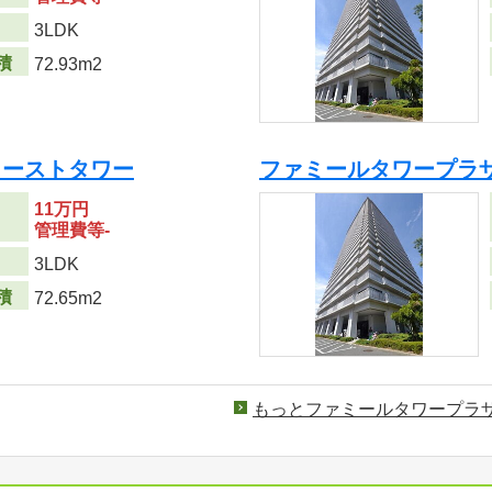
り
3LDK
積
72.93m2
イーストタワー
ファミールタワープラ
11万円
管理費等-
り
3LDK
積
72.65m2
もっとファミールタワープラ