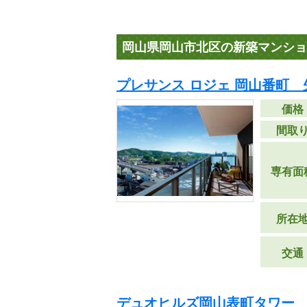
岡山県岡山市北区の新築マンショ
プレサンス ロジェ 岡山番町
価格
間取
専有面
所在
交通
デュオヒルズ岡山表町タワー