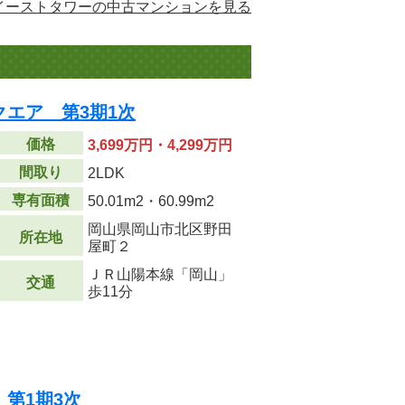
イーストタワーの中古マンションを見る
エア 第3期1次
価格
3,699万円・4,299万円
間取り
2LDK
専有面積
50.01m
2
・60.99m
2
岡山県岡山市北区野田
所在地
屋町２
ＪＲ山陽本線「岡山」
交通
歩11分
第1期3次