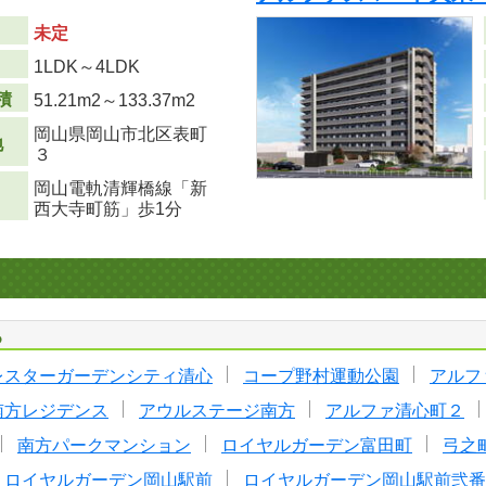
未定
り
1LDK～4LDK
積
51.21m
2
～133.37m
2
岡山県岡山市北区表町
地
３
岡山電軌清輝橋線「新
西大寺町筋」歩1分
る
レスターガーデンシティ清心
コープ野村運動公園
アルフ
南方レジデンス
アウルステージ南方
アルファ清心町２
南方パークマンション
ロイヤルガーデン富田町
弓之
ロイヤルガーデン岡山駅前
ロイヤルガーデン岡山駅前弐番