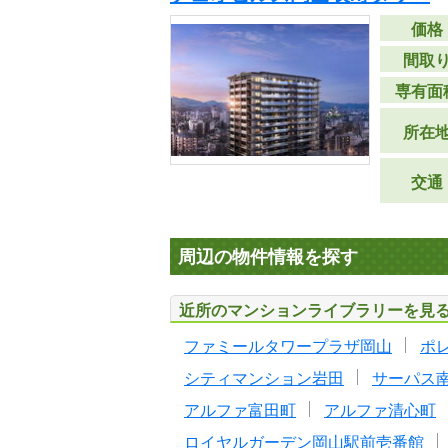
価格
間取
専有面
所在
交通
周辺の物件情報を探す
近所のマンションライブラリーを見
ファミールタワープラザ岡山
ポ
シティマンション岩田
サーパス
アルファ富田町
アルファ清心町
ロイヤルガーデン岡山駅前壱番館