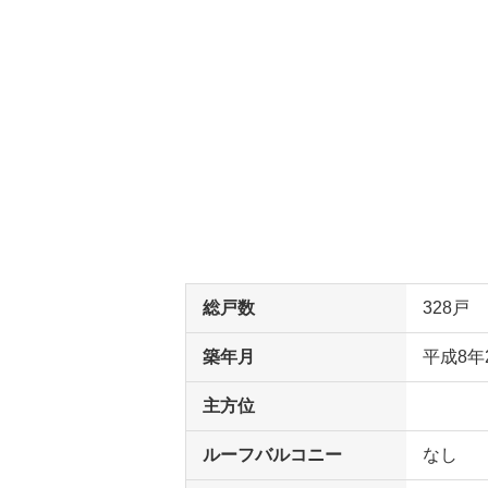
総戸数
328戸
築年月
平成8年
主方位
ルーフバルコニー
なし