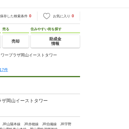
0
0
保存した検索条件
お気に入り
売る
住みやすい街を探す
助成金
売却
情報
タワープラザ岡山イーストタワー
17件
ラザ岡山イーストタワー
 JR山陽本線 JR赤穂線 JR伯備線 JR宇野