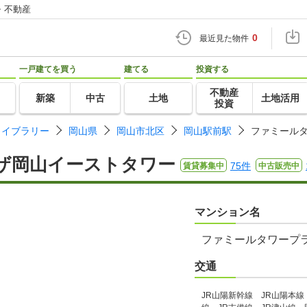
・不動産
0
最近見た物件
一戸建てを買う
建てる
投資する
不動産
新築
中古
土地
土地活用
投資
ライブラリー
岡山県
岡山市北区
岡山駅前駅
ファミール
ザ岡山イーストタワー
75件
賃貸募集中
中古販売中
マンション名
ファミールタワープ
交通
JR山陽新幹線 JR山陽本線