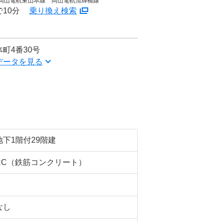
 岡山電軌東山本線 岡山電軌清輝橋線
10分
乗り換え検索
町4番30号
データを見る
地下1階付29階建
RC（鉄筋コンクリート）
なし