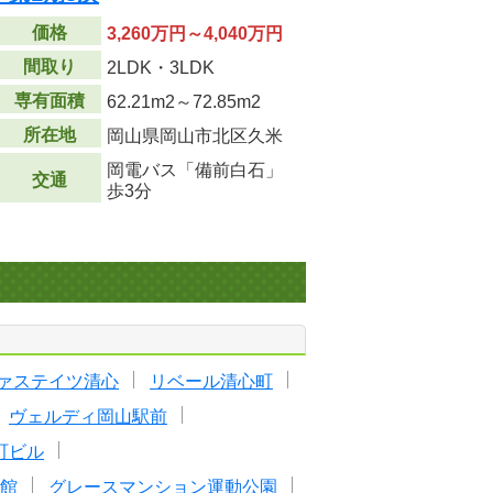
価格
3,260万円～4,040万円
間取り
2LDK・3LDK
専有面積
62.21m
2
～72.85m
2
所在地
岡山県岡山市北区久米
岡電バス「備前白石」
交通
歩3分
ァステイツ清心
リベール清心町
ヴェルディ岡山駅前
町ビル
館
グレースマンション運動公園