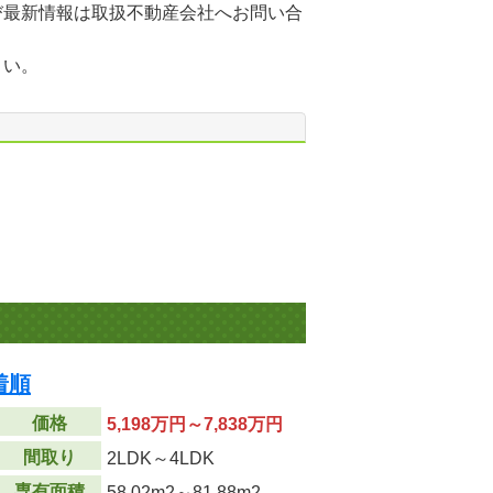
び最新情報は取扱不動産会社へお問い合
さい。
着順
価格
5,198万円～7,838万円
間取り
2LDK～4LDK
専有面積
58.02m
2
～81.88m
2