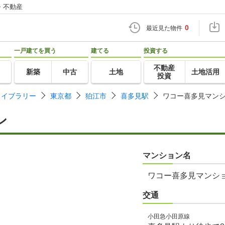
・不動産
0
最近見た物件
一戸建てを買う
建てる
投資する
不動産
新築
中古
土地
土地活用
投資
ライブラリー
東京都
狛江市
喜多見駅
ワコー喜多見マン
ン
マンション名
ワコー喜多見マンシ
交通
小田急小田原線