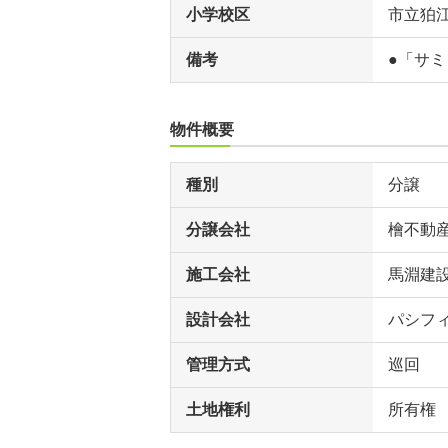
小学校区
市立狛
備考
●「サミ
物件概要
種別
分譲
分譲会社
檜不動
施工会社
馬淵建
設計会社
パシフ
管理方式
巡回
土地権利
所有権