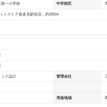
江第一小学校
中学校区
ットストア喜多見駅前店」約580m
産
設
ィック設計
管理会社
用途地域