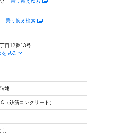
8分
乗り換え検索
分
乗り換え検索
丁目12番13号
タを見る
5階建
RC（鉄筋コンクリート）
なし