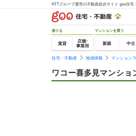
NTTグループ運営の不動産総合サイト goo住宅
借りる
マンションを買う
店舗･
賃貸
新築
中古
事業用
住宅・不動産
地域情報
マンション
ワコー喜多見マンショ