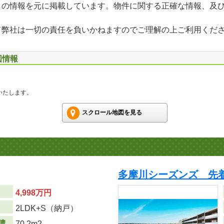
」の情報を元に掲載しています。物件に関する正確な情報、及
て弊社は一切の責任を負いかねますのでご理解の上ご利用くだ
図情報
いたします。
スクロール地図を見る
多摩川シーズンズ 先
4,998万円
り
2LDK+S（納戸）
積
70.2m
2