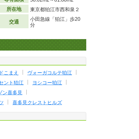
所在地
東京都狛江市西和泉２
小田急線「狛江」歩20
交通
分
ドこまえ
ヴォーガコルテ狛江
セント狛江
ヨシコー狛江
ゾン喜多見
ツ
喜多見クレストヒルズ