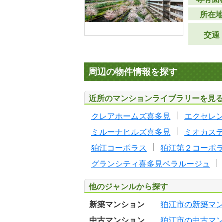
所在
交通
周辺の物件情報を探す
近所のマンションライブラリーを見
クレアホームズ喜多見
エクセレ
ミルーナヒルズ喜多見
ミオカス
狛江コーポラス
狛江第２コーポ
グランシティ喜多見ベラルージュ
他のジャンルから探す
新築マンション
狛江市の新築マ
中古マンション
狛江市の中古マ