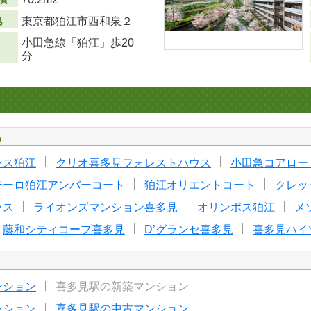
地
東京都狛江市西和泉２
小田急線「狛江」歩20
分
る
ンス狛江
クリオ喜多見フォレストハウス
小田急コアロー
テーロ狛江アンバーコート
狛江オリエントコート
クレッ
ラス
ライオンズマンション喜多見
オリンポス狛江
メ
藤和シティコープ喜多見
D’グランセ喜多見
喜多見ハイ
ンション
喜多見駅の新築マンション
ンション
喜多見駅の中古マンション