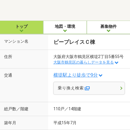
トップ
地図・環境
募集物件
マンション名
ビープレイスＣ棟
住所
大阪府大阪市鶴見区横堤2丁目5番55号
大阪市鶴見区の暮らしデータを見る
横堤駅より徒歩で9分
交通
乗り換え検索
総戸数／階建
110戸／14階建
築年月
平成15年7月