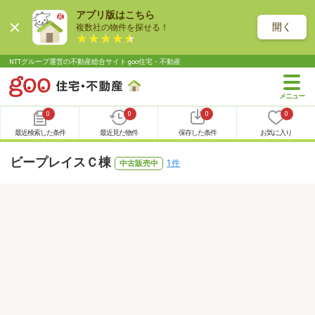
アプリ版はこちら
開く
複数社の物件を探せる！
NTTグループ運営の不動産総合サイト goo住宅・不動産
0
0
0
0
最近検索した条件
最近見た物件
保存した条件
お気に入り
ビープレイスＣ棟
1件
中古販売中