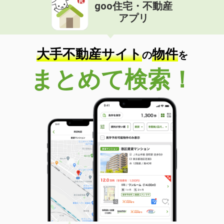
goo住宅・不動産
アプリ
大手不動産サイト
物件
の
を
まとめて検索！