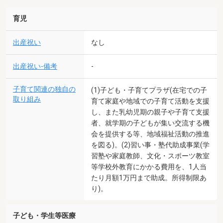
育児
出産祝い
なし
出産祝い-備考
-
子育て関連の独自の
(1)子ども・子育てプラザ(在宅での子
取り組み
育て家庭や地域での子育て活動を支援
し、また乳幼児期の親子や子育て支援
者、就学期の子どもが集い交流する機
会を提供する等、地域福祉活動の推進
を図る)。(2)習い事・塾代助成事業(学
習塾や家庭教師、文化・スポーツ教室
等学校外教育にかかる費用を、1人当
たり月額1万円まで助成。所得制限あ
り)。
子ども・学生等医療