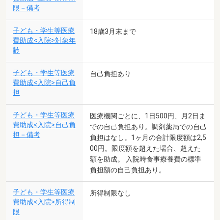
限－備考
子ども・学生等医療
18歳3月末まで
費助成<入院>対象年
齢
子ども・学生等医療
自己負担あり
費助成<入院>自己負
担
子ども・学生等医療
医療機関ごとに、1日500円、月2日ま
費助成<入院>自己負
での自己負担あり。調剤薬局での自己
担－備考
負担はなし。1ヶ月の合計限度額は2,5
00円。限度額を超えた場合、超えた
額を助成。 入院時食事療養費の標準
負担額の自己負担あり。
子ども・学生等医療
所得制限なし
費助成<入院>所得制
限