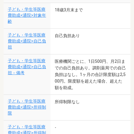
子ども・学生等医療
18歳3月末まで
費助成<通院>対象年
齢
子ども・学生等医療
自己負担あり
費助成<通院>自己負
担
子ども・学生等医療
医療機関ごとに、1日500円、月2日ま
費助成<通院>自己負
での自己負担あり。調剤薬局での自己
担－備考
負担はなし。1ヶ月の合計限度額は2,5
00円。限度額を超えた場合、超えた
額を助成。
子ども・学生等医療
所得制限なし
費助成<通院>所得制
限
子ども・学生等医療
-
費助成<通院>所得制