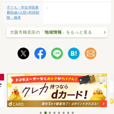
子ども・学生等医療
-
費助成<入院>所得制
限－備考
大阪市鶴見区の「
地域情報
」をもっと見る