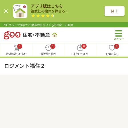
アプリ版はこちら
開く
複数社の物件を探せる！
NTTグループ運営の不動産総合サイト goo住宅・不動産
0
0
0
0
最近検索した条件
最近見た物件
保存した条件
お気に入り
ロジメント福住２