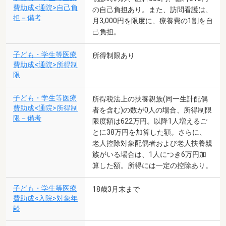
費助成<通院>自己負
の自己負担あり。また、訪問看護は、
担－備考
月3,000円を限度に、療養費の1割を自
己負担。
子ども・学生等医療
所得制限あり
費助成<通院>所得制
限
子ども・学生等医療
所得税法上の扶養親族(同一生計配偶
費助成<通院>所得制
者を含む)の数が0人の場合、所得制限
限－備考
限度額は622万円。以降1人増えるご
とに38万円を加算した額。さらに、
老人控除対象配偶者および老人扶養親
族がいる場合は、1人につき6万円加
算した額。所得には一定の控除あり。
子ども・学生等医療
18歳3月末まで
費助成<入院>対象年
齢