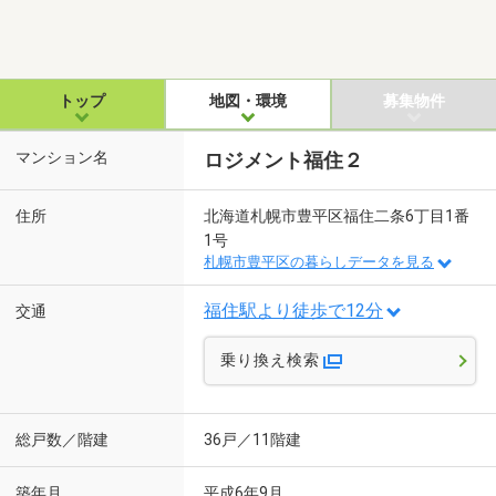
トップ
地図・環境
募集物件
マンション名
ロジメント福住２
住所
北海道札幌市豊平区福住二条6丁目1番
1号
札幌市豊平区の暮らしデータを見る
福住駅より徒歩で12分
交通
乗り換え検索
総戸数／階建
36戸／11階建
築年月
平成6年9月