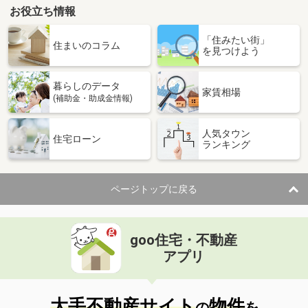
お役立ち情報
「住みたい街」
住まいのコラム
を見つけよう
暮らしのデータ
家賃相場
(補助金・助成金情報)
人気タウン
住宅ローン
ランキング
ページトップに戻る
goo住宅・不動産
アプリ
大手不動産サイト
物件
の
を