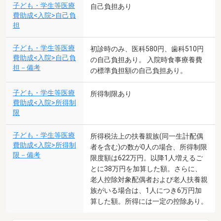
子ども・学生等医療
自己負担あり
費助成<入院>自己負
担
子ども・学生等医療
初診時のみ、医科580円、歯科510円
費助成<入院>自己負
の自己負担あり。 入院時食事療養費
担－備考
の標準負担額の自己負担あり。
子ども・学生等医療
所得制限あり
費助成<入院>所得制
限
子ども・学生等医療
所得税法上の扶養親族(同一生計配偶
費助成<入院>所得制
者を含む)の数が0人の場合、所得制限
限－備考
限度額は622万円。以降1人増えるご
とに38万円を加算した額。さらに、
老人控除対象配偶者および老人扶養親
族がいる場合は、1人につき6万円加
算した額。所得には一定の控除あり。