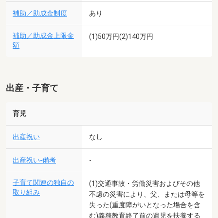
補助／助成金制度
あり
補助／助成金上限金
(1)50万円(2)140万円
額
出産・子育て
育児
出産祝い
なし
出産祝い-備考
-
子育て関連の独自の
(1)交通事故・労働災害およびその他
取り組み
不慮の災害により、父、または母等を
失った(重度障がいとなった場合を含
む)義務教育終了前の遺児を扶養する