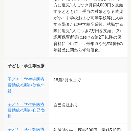
方に遺児1人につき月額4,000円を支給
するとともに、手当の対象となる遺児
が小・中学校および高等学校等に入学
する際または中学校卒業後、就職する
際に遺児1人につき2万円を支給。(2)
認可保育所等における第2子以降の保
育料について、世帯年収や兄弟姉妹の
年齢差に関わらず無償化。
子ども・学生等医療
子ども・学生等医療
18歳3月末まで
費助成<通院>対象年
齢
子ども・学生等医療
自己負担あり
費助成<通院>自己負
担
子ども・学生等医療
初診時のみ、医科580円、歯科510円