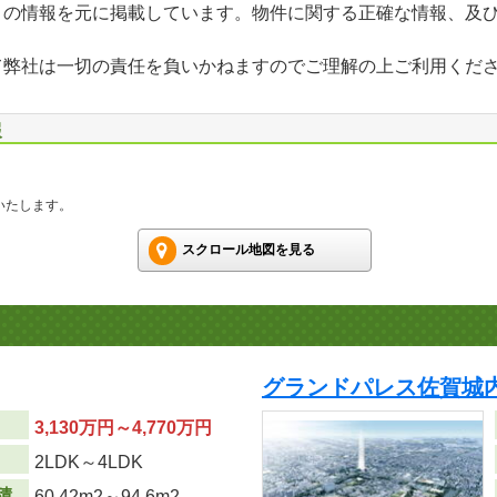
」の情報を元に掲載しています。物件に関する正確な情報、及
て弊社は一切の責任を負いかねますのでご理解の上ご利用くだ
報
いたします。
スクロール地図を見る
グランドパレス佐賀城
3,130万円～4,770万円
り
2LDK～4LDK
積
60.42m
2
～94.6m
2