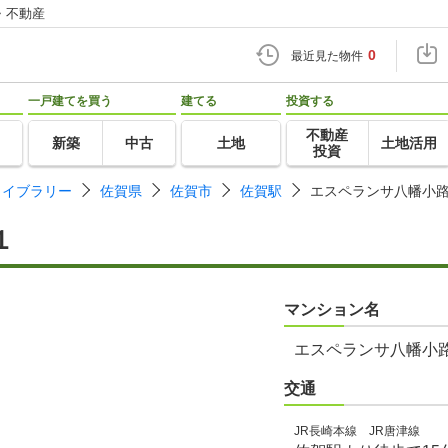
・不動産
0
最近見た物件
一戸建てを買う
建てる
投資する
不動産
新築
中古
土地
土地活用
投資
ライブラリー
佐賀県
佐賀市
佐賀駅
エスペランサ八幡小
１
マンション名
エスペランサ八幡小
交通
JR長崎本線 JR唐津線