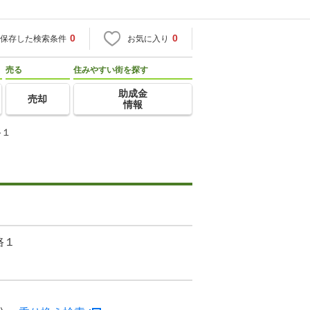
0
0
保存した検索条件
お気に入り
売る
住みやすい街を探す
助成金
売却
情報
路１
路１