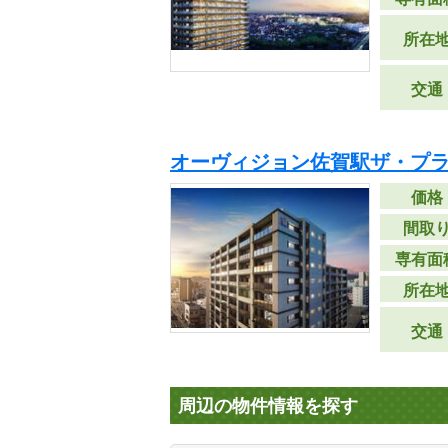
所在
交通
オーヴィジョン佐賀駅ザ・プラ
価格
間取
専有面
所在
交通
周辺の物件情報を探す