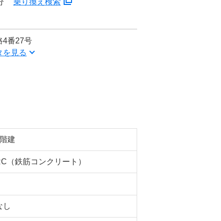
分
乗り換え検索
4番27号
タを見る
7階建
RC（鉄筋コンクリート）
なし