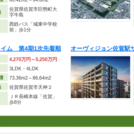
佐賀県佐賀市巨勢町大
地
字牛島
西鉄バス「城東中学校
前」歩1分
イム 第4期1次先着順
オーヴィジョン佐賀駅
4,270万円～5,250万円
り
3LDK・4LDK
積
73.36m
2
～86.64m
2
地
佐賀県佐賀市天神２
ＪＲ長崎本線「佐賀」
歩8分