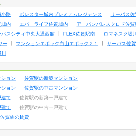
る
幡小路
ポレスター城内プレミアムレジデンス
サーパス佐
賀城内
エバーライフ佐賀城内
アーバンパレスクロド佐賀
ーパスシティ中央大通西館
FLEX佐賀駅南
ロマネスク堀
ワー
マンションエポック白山エポック２１
サーパス佐賀
堀川
ンション
佐賀駅の新築マンション
ンション
佐賀駅の中古マンション
戸建て
佐賀駅の新築一戸建て
戸建て
佐賀駅の中古一戸建て
佐賀駅の賃貸