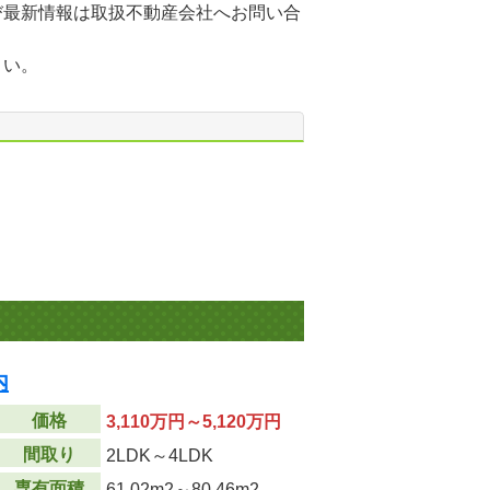
び最新情報は取扱不動産会社へお問い合
さい。
内
価格
3,110万円～5,120万円
間取り
2LDK～4LDK
専有面積
61.02m
2
～80.46m
2