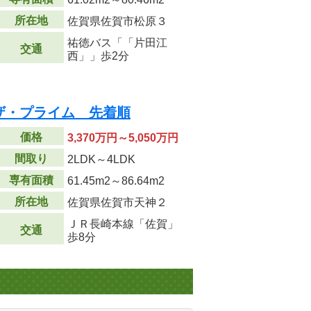
所在地
佐賀県佐賀市松原３
祐徳バス「「片田江
交通
西」」歩2分
ザ・プライム 先着順
価格
3,370万円～5,050万円
間取り
2LDK～4LDK
専有面積
61.45m
2
～86.64m
2
所在地
佐賀県佐賀市天神２
ＪＲ長崎本線「佐賀」
交通
歩8分