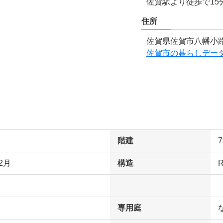
佐賀駅より徒歩で15
住所
佐賀県佐賀市八幡小路
佐賀市の暮らしデー
階建
2月
構造
専用庭