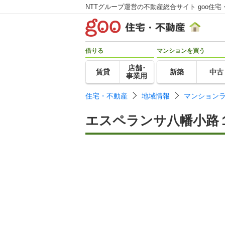
NTTグループ運営の不動産総合サイト goo住宅
借りる
マンションを買う
店舗･
賃貸
新築
中古
事業用
住宅・不動産
地域情報
マンション
エスペランサ八幡小路