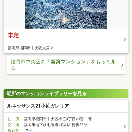
未定
福岡県福岡市中央区大宮２
福岡市中央区の「
新築マンション
」をもっと見
る
近所のマンションライブラリーを見る
ルネッサンス21小笹ガレリア
住 所
福岡県福岡市中央区小笹3丁目20番11号
交 通
福岡市地下鉄七隈線 桜坂駅 徒歩23分
総戸数
17戸