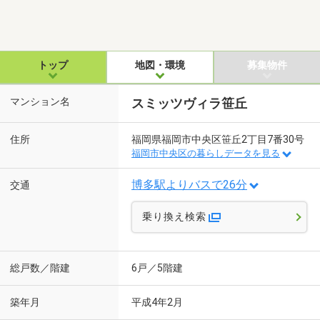
トップ
地図・環境
募集物件
マンション名
スミッツヴィラ笹丘
住所
福岡県福岡市中央区笹丘2丁目7番30号
福岡市中央区の暮らしデータを見る
博多駅よりバスで26分
交通
乗り換え検索
総戸数／階建
6戸／5階建
築年月
平成4年2月