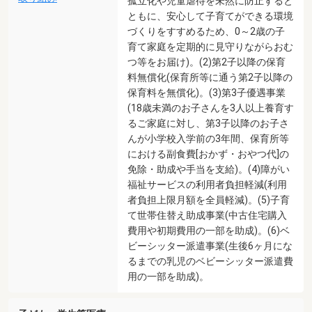
孤立化や児童虐待を未然に防止すると
ともに、安心して子育てができる環境
づくりをすすめるため、0～2歳の子
育て家庭を定期的に見守りながらおむ
つ等をお届け)。(2)第2子以降の保育
料無償化(保育所等に通う第2子以降の
保育料を無償化)。(3)第3子優遇事業
(18歳未満のお子さんを3人以上養育す
るご家庭に対し、第3子以降のお子さ
んが小学校入学前の3年間、保育所等
における副食費[おかず・おやつ代]の
免除・助成や手当を支給)。(4)障がい
福祉サービスの利用者負担軽減(利用
者負担上限月額を全員軽減)。(5)子育
て世帯住替え助成事業(中古住宅購入
費用や初期費用の一部を助成)。(6)ベ
ビーシッター派遣事業(生後6ヶ月にな
るまでの乳児のベビーシッター派遣費
用の一部を助成)。