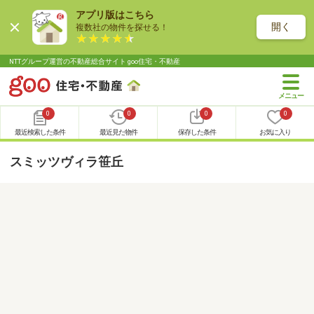
アプリ版はこちら
開く
複数社の物件を探せる！
NTTグループ運営の不動産総合サイト goo住宅・不動産
0
0
0
0
最近検索した条件
最近見た物件
保存した条件
お気に入り
スミッツヴィラ笹丘