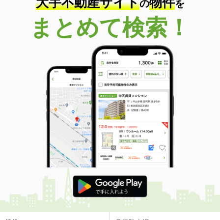
大手不動産サイト
物件
の
を
まとめて検索！