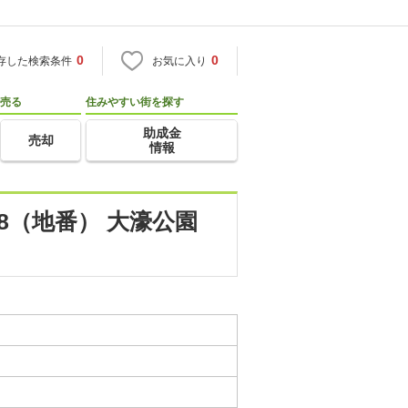
0
0
存した検索条件
お気に入り
売る
住みやすい街を探す
助成金
売却
情報
8（地番） 大濠公園