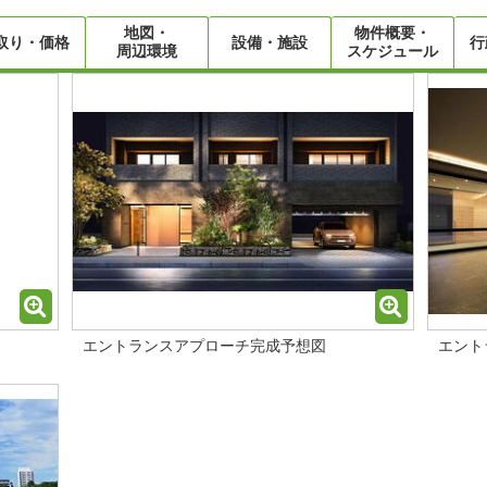
地図・
物件概要・
取り・価格
設備・施設
行
周辺環境
スケジュール
エントランスアプローチ完成予想図
エント