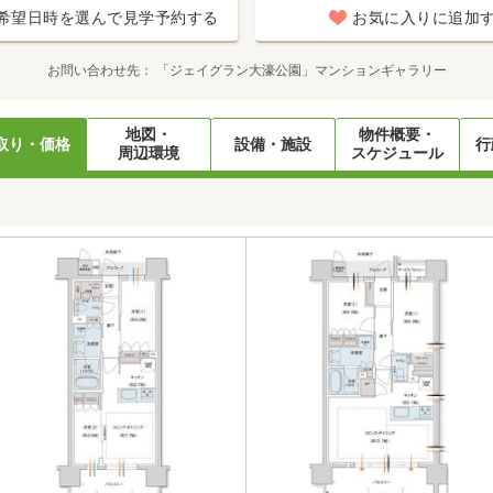
希望日時を選んで見学予約する
お気に入りに追加
お問い合わせ先
「ジェイグラン大濠公園」マンションギャラリー
地図・
物件概要・
取り・価格
設備・施設
行
周辺環境
スケジュール