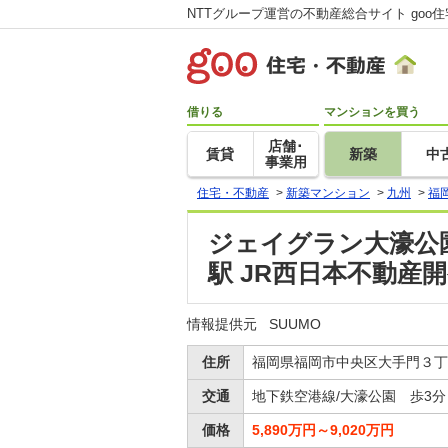
NTTグループ運営の不動産総合サイト goo
借りる
マンションを買う
店舗･
賃貸
新築
中
事業用
住宅・不動産
>
新築マンション
>
九州
>
福
ジェイグラン大濠公園
駅 JR西日本不動
情報提供元
SUUMO
住所
福岡県福岡市中央区大手門３丁
交通
地下鉄空港線/大濠公園 歩3分
価格
5,890万円～9,020万円