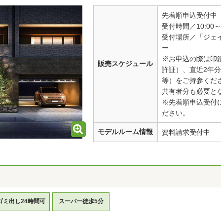
先着順申込受付中
受付時間／10:00～1
受付場所／「ジェ
ー
※お申込の際は印
販売スケジュール
許証）、直近2年
等）をご持参くだ
共有者分も必要と
※先着順申込受付
ださい。
モデルルーム情報
資料請求受付中
ゴミ出し24時間可
スーパー徒歩5分