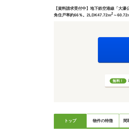
【資料請求受付中】地下鉄空港線「大濠公
2
角住戸率約66％。2LDK47.72m
～60.72
無料！
トップ
物件の特徴
間