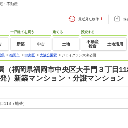
住宅・不動産
1
最近見た物件
保
一戸建てを買う
建てる
投資する
不動産
古
新築
中古
土地
土地活用
投資
岡県
>
福岡市
>
中央区
>
大濠公園駅
>
ジェイグラン大濠公園
（福岡県福岡市中央区大手門３丁目11
産開発）新築マンション・分譲マンション
目118（地番）