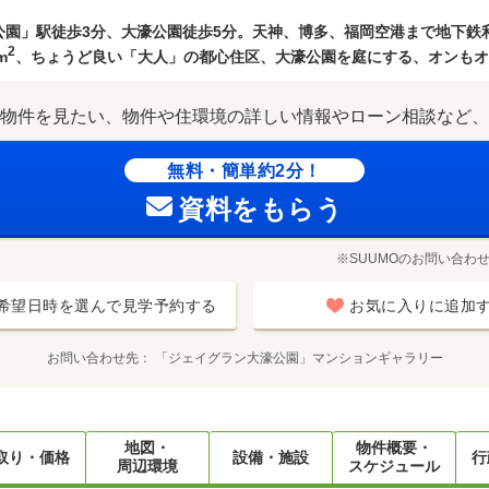
園」駅徒歩3分、大濠公園徒歩5分。天神、博多、福岡空港まで地下鉄
2
m
、ちょうど良い「大人」の都心住区、大濠公園を庭にする、オンも
物件を見たい、物件や住環境の詳しい情報やローン相談など、
無料・簡単約2分！
資料をもらう
※SUUMOのお問い合わ
希望日時を選んで見学予約する
お気に入りに追加
お問い合わせ先
「ジェイグラン大濠公園」マンションギャラリー
地図・
物件概要・
取り・価格
設備・施設
行
周辺環境
スケジュール