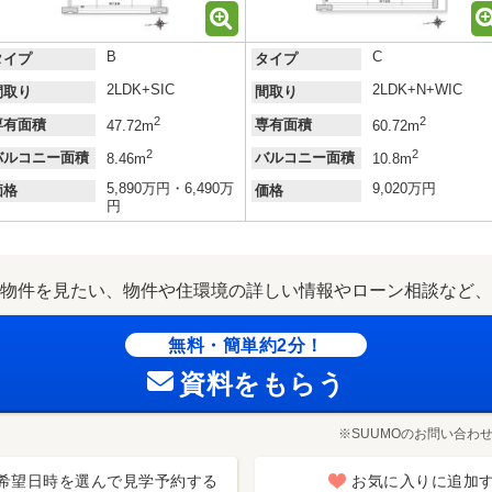
B
C
タイプ
タイプ
2LDK+SIC
2LDK+N+WIC
間取り
間取り
2
2
専有面積
専有面積
47.72m
60.72m
2
2
バルコニー面積
バルコニー面積
8.46m
10.8m
5,890万円・6,490万
9,020万円
価格
価格
円
物件を見たい、物件や住環境の詳しい情報やローン相談など、
無料・簡単約2分！
資料をもらう
※SUUMOのお問い合わ
希望日時を選んで見学予約する
お気に入りに追加