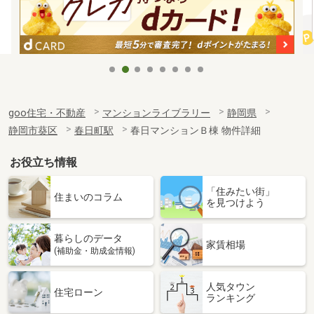
goo住宅・不動産
マンションライブラリー
静岡県
静岡市葵区
春日町駅
春日マンションＢ棟 物件詳細
お役立ち情報
「住みたい街」
住まいのコラム
を見つけよう
暮らしのデータ
家賃相場
(補助金・助成金情報)
人気タウン
住宅ローン
ランキング