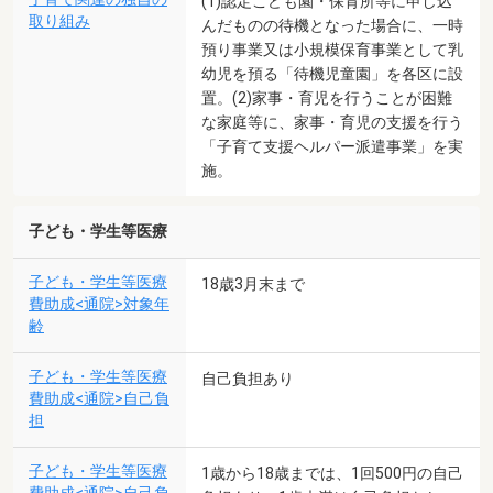
(1)認定こども園・保育所等に申し込
取り組み
んだものの待機となった場合に、一時
預り事業又は小規模保育事業として乳
幼児を預る「待機児童園」を各区に設
置。(2)家事・育児を行うことが困難
な家庭等に、家事・育児の支援を行う
「子育て支援ヘルパー派遣事業」を実
施。
子ども・学生等医療
子ども・学生等医療
18歳3月末まで
費助成<通院>対象年
齢
子ども・学生等医療
自己負担あり
費助成<通院>自己負
担
子ども・学生等医療
1歳から18歳までは、1回500円の自己