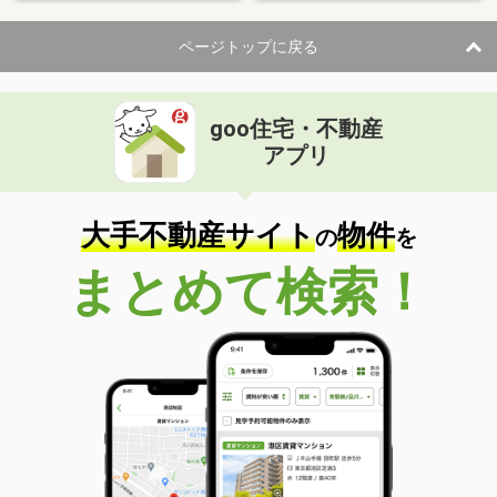
ページトップに戻る
goo住宅・不動産
アプリ
大手不動産サイト
物件
の
を
まとめて検索！