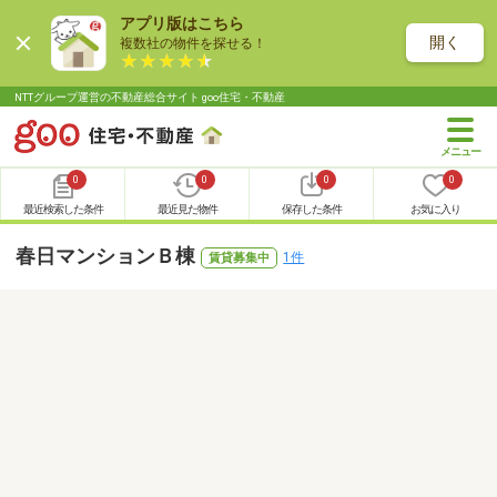
アプリ版はこちら
開く
複数社の物件を探せる！
NTTグループ運営の不動産総合サイト goo住宅・不動産
0
0
0
0
最近検索した条件
最近見た物件
保存した条件
お気に入り
春日マンションＢ棟
1件
賃貸募集中