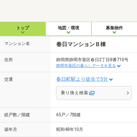
トップ
地図・環境
募集物件
マンション名
春日マンションＢ棟
住所
静岡県静岡市葵区春日2丁目8番710号
静岡市葵区の暮らしデータを見る
春日町駅より徒歩で3分
交通
乗り換え検索
総戸数／階建
65戸／7階建
築年月
昭和48年10月